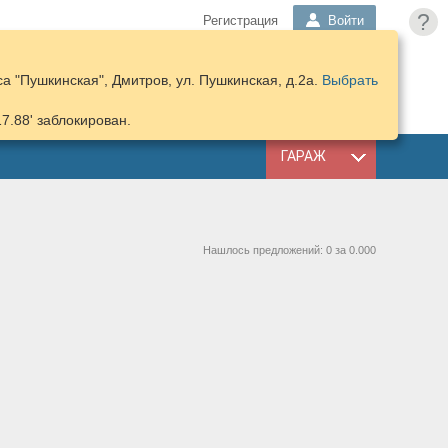
?
Регистрация
Войти
а "Пушкинская", Дмитров, ул. Пушкинская, д.2а.
Выбрать
ПОДОБРАТЬ
КОРЗИНА
ЗАПЧАСТИ
17.88' заблокирован.
ГАРАЖ
Нашлось предложений: 0 за 0.000