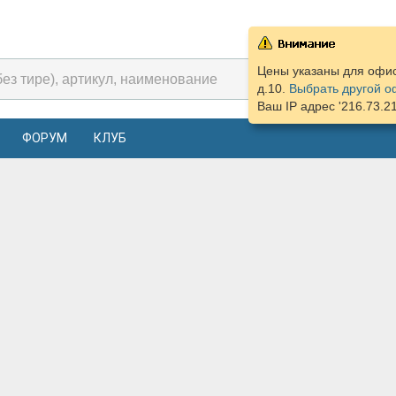
Цены указаны для офис
д.10.
Выбрать другой о
Ваш IP адрес '216.73.2
ФОРУМ
КЛУБ