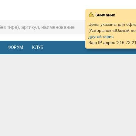
Цены указаны для офис
(Авторынок «Южный пор
другой офис
Ваш IP адрес '216.73.2
ФОРУМ
КЛУБ