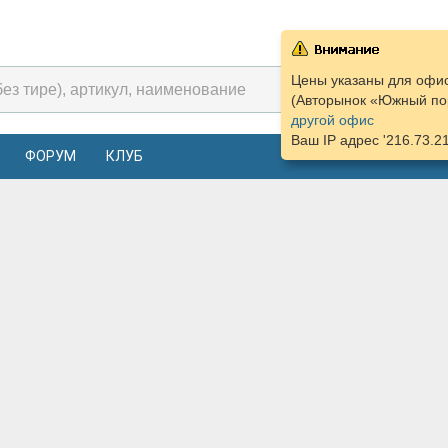
Цены указаны для офис
(Авторынок «Южный пор
другой офис
Ваш IP адрес '216.73.2
ФОРУМ
КЛУБ