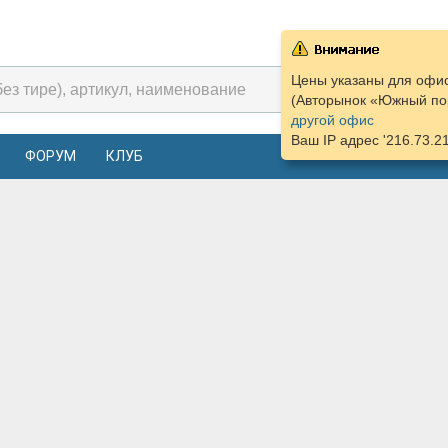
Цены указаны для офис
(Авторынок «Южный пор
другой офис
Ваш IP адрес '216.73.2
ФОРУМ
КЛУБ