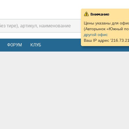
Цены указаны для офис
(Авторынок «Южный пор
другой офис
Ваш IP адрес '216.73.2
ФОРУМ
КЛУБ