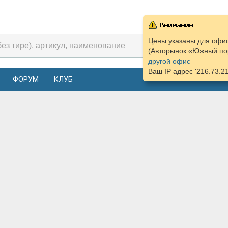
Цены указаны для офис
(Авторынок «Южный пор
другой офис
Ваш IP адрес '216.73.2
ФОРУМ
КЛУБ