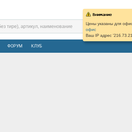
Цены указаны для офиса
офис
Ваш IP адрес '216.73.2
ФОРУМ
КЛУБ