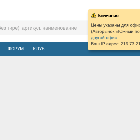
Цены указаны для офис
(Авторынок «Южный пор
другой офис
Ваш IP адрес '216.73.2
ФОРУМ
КЛУБ