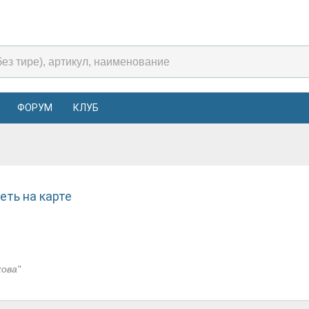
ФОРУМ
КЛУБ
ть на карте
ова"