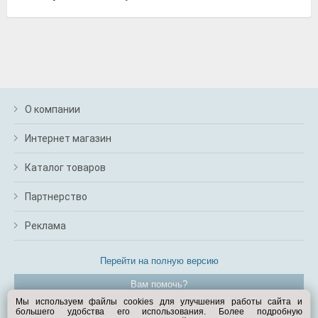
О компании
Интернет магазин
Каталог товаров
Партнерство
Реклама
Перейти на полную версию
Вам помочь?
Мы используем файлы cookies для улучшения работы сайта и
большего удобства его использования. Более подробную
© Exist.ru 1998—2026