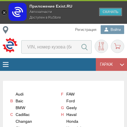
Приложение Exist.RU
Автозапчасти
СКАЧАТЬ
Доступен в RuStore
Регистрация
Войти
ГАРАЖ
Audi
F
FAW
B
Baic
Ford
BMW
G
Geely
C
Cadillac
H
Haval
Changan
Honda