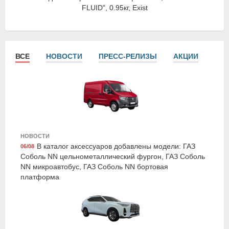
FLUID", 0.95кг, Exist
ВСЕ
НОВОСТИ
ПРЕСС-РЕЛИЗЫ
АКЦИИ
СТА
Grass AC-0171
НОВОСТИ
Ароматизатор гелевый "Aroma Motors", black star,
В каталог аксессуаров добавлены модели: ГАЗ
06/08
Grass
Соболь NN цельнометаллический фургон, ГАЗ Соболь
NN микроавтобус, ГАЗ Соболь NN бортовая
платформа