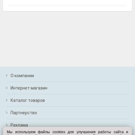
Дело техники 600746
Набор головок, Дело техники
О компании
Интернет магазин
Exist E77290LCR
Каталог товаров
Жидкость охлаждающая "Antifreeze G12+", красная,
5кг., Exist
Партнерство
Реклама
Мы используем файлы cookies для улучшения работы сайта и