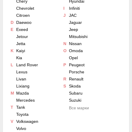
Chery
Hyundai
Chevrolet
I
Infiniti
Citroen
J
JAC
D
Daewoo
Jaguar
E
Exeed
Jeep
Jetour
Mitsubishi
Jetta
N
Nissan
K
Kaiyi
O
Omoda
Kia
Opel
L
Land Rover
P
Peugeot
Lexus
Porsche
Livan
R
Renault
Lixiang
S
Skoda
M
Mazda
Subaru
Mercedes
Suzuki
T
Tank
Все марки
Toyota
V
Volkswagen
Volvo