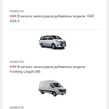
НОВОСТИ
В каталог аксессуаров добавлены модели: GAC
04/08
GS4 II
Suprotec 122882
Многофункциональная очищающая присадка к
дизельному топливу супротек "SDA", 100мл,
Suprotec
НОВОСТИ
В каталог аксессуаров добавлены модели:
03/08
Forthing Lingzhi M5
Airline AFU-S-03
Набор предохранителей флажковых стандарт 5-7,5-
10-15-20-25-30а блистер 10шт, Airline
НОВОСТИ