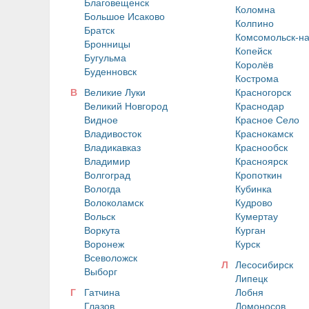
Благовещенск
Коломна
Большое Исаково
Колпино
Братск
Комсомольск-н
Бронницы
Копейск
Бугульма
Королёв
Буденновск
Кострома
В
Великие Луки
Красногорск
Великий Новгород
Краснодар
Видное
Красное Село
Владивосток
Краснокамск
Владикавказ
Краснообск
Владимир
Красноярск
Волгоград
Кропоткин
Вологда
Кубинка
Волоколамск
Кудрово
Вольск
Кумертау
Воркута
Курган
Воронеж
Курск
Всеволожск
Л
Лесосибирск
Выборг
Липецк
Г
Гатчина
Лобня
Глазов
Ломоносов