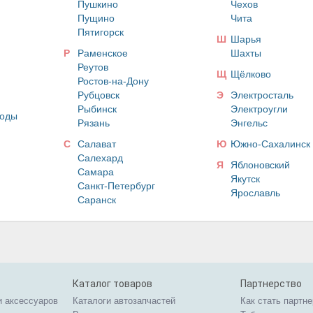
Пушкино
Чехов
Пущино
Чита
Пятигорск
Ш
Шарья
Р
Раменское
Шахты
Реутов
Щ
Щёлково
Ростов-на-Дону
Рубцовск
Э
Электросталь
Рыбинск
Электроугли
оды
Рязань
Энгельс
С
Салават
Ю
Южно-Сахалинск
Салехард
Я
Яблоновский
Самара
Якутск
Санкт-Петербург
Ярославль
Саранск
Каталог товаров
Партнерство
и аксессуаров
Каталоги автозапчастей
Как стать партн