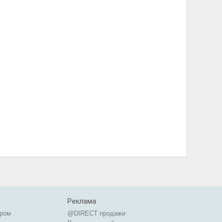
Республика Марий Эл
Республика Мордовия
Республика Саха (Якутия)
Республика Северная Осетия
Республика Татарстан
Республика Хакасия
Ростовская область
Рязанская область
Самарская область
Санкт-Петербург и область
Саратовская область
Сахалинская область
Свердловская область
Смоленская область
Ставропольский край
Тамбовская область
Тверская область
Томская область
Тульская область
Тюменская область
Реклама
Удмуртская Республика
ером
@DIRECT продажи
Ульяновская область