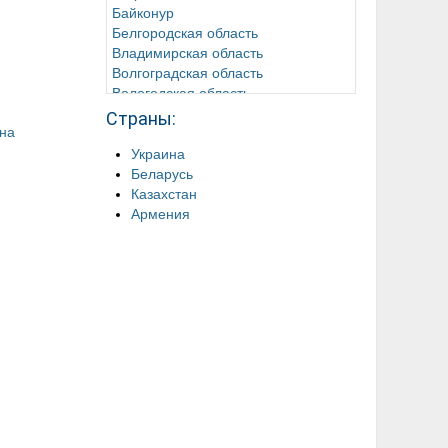
Байконур
Белгородская область
Владимирская область
Волгоградская область
Вологодская область
Воронежская область
Страны:
на
Донецкая Народная Республика
Забайкальский край
Украина
Ивановская область
Беларусь
Иркутская область
Казахстан
Кабардино-Балкарская Республика
Армения
Калининградская область
Калужская область
Камчатский край
Карачаево-Черкесская Республика
Кемеровская область
Кировская область
Костромская область
Краснодарский край
Красноярский край
Курганская область
Курская область