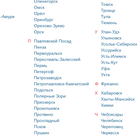
Оленегорск
Томск
Омск
Троицк
Орёл
а-Амуре
Тула
Оренбург
Тюмень
Орехово-Зуево
Орск
У
Улан-Удэ
Ульяновск
П
Павловский Посад
Усолье-Сибирско
Пенза
Уссурийск
Первоуральск
Усть-Илимск
Переславль-Залесский
Усть-Кут
Пермь
Уфа
Петергоф
Ухта
Петрозаводск
Петропавловск-Камчатский
Ф
Фрязино
Подольск
Х
Хабаровск
Полярные Зори
Ханты-Мансийск
Приозерск
Химки
Прокопьевск
Протвино
Ч
Чебоксары
Прохладный
Челябинск
Псков
Череповец
Пушкин
Черкесск