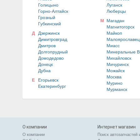
Голицыно
Луганск
Горно-Алтайск
Люберцы
Грозный
М
Магадан
Губкинский
Магнитогорск
Д
Дзержинск
Майкоп
Димитровград
Малоярославец
Дмитров
Миасс
Долгопрудный
Минеральные В
Домодедово
Михайловск
Донецк
Мичуринск
Дубна
Можайск
Москва
Е
Егорьевск
Мурино
Екатеринбург
Мурманск
О компании
Интернет магазин
О компании
Поиск автозапчастей 