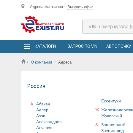
Адреса магазинов
Выбрать офис
КАТАЛОГИ
ЗАПРОС ПО VIN
АВТОТОЧКИ
О компании
Адреса
Россия
Ессентуки
А
Абакан
Адлер
Ж
Железнодорож
Азов
Жуковский
Александров
З
Заполярный
Алчевск
Звенигород