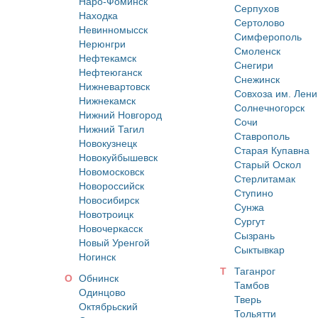
Наро-Фоминск
Серпухов
Находка
Сертолово
Невинномысск
Симферополь
Нерюнгри
Смоленск
Нефтекамск
Снегири
Нефтеюганск
Снежинск
Нижневартовск
Совхоза им. Лени
Нижнекамск
Солнечногорск
Нижний Новгород
Сочи
Нижний Тагил
Ставрополь
Новокузнецк
Старая Купавна
Новокуйбышевск
Старый Оскол
Новомосковск
Стерлитамак
Новороссийск
Ступино
Новосибирск
Сунжа
Новотроицк
Сургут
Новочеркасск
Сызрань
Новый Уренгой
Сыктывкар
Ногинск
Т
Таганрог
О
Обнинск
Тамбов
Одинцово
Тверь
Октябрьский
Тольятти