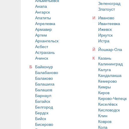
Альметьевск
Зеленоград
Анапа
Златоуст
Ангарск
Апатиты
И
Иваново
Апрелевка
Ивантеевка
Армавир
Ижевск
Артем
Иркутск
Архангельск
Истра
Асбест
Й
Йошкар-Ола
Астрахань
Ачинск
К
Казань
Калининград
Б
Байконур
Калуга
Балабаново
Кандалакша
Балаково
Кемерово
Балашиха
Кимры
Балашов
Киров
Барнаул
Кирово-Чепецк
Батайск
Киселёвск
Белгород
Кисловодск
Бердск
Клин
Бийск
Ковров
Бисерово
Кола