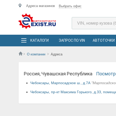
Адреса магазинов
Выбрать офис
КАТАЛОГИ
ЗАПРОС ПО VIN
АВТОТОЧКИ
О компании
Адреса
Россия, Чувашская Республика
Посмотре
Чебоксары, Марпосадское ш., д.7А
"Марпосадско
Чебоксары, пр-кт Максима Горького, д.33, поме