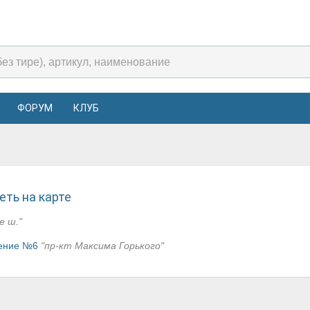
ФОРУМ
КЛУБ
ть на карте
е ш."
щение №6
"пр-кт Максима Горького"