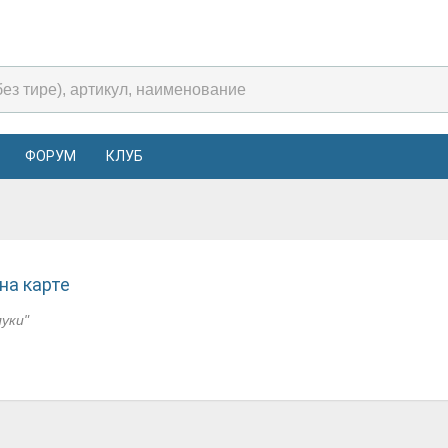
ФОРУМ
КЛУБ
на карте
луки"