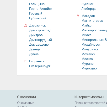
Голицыно
Луганск
Горно-Алтайск
Люберцы
Грозный
М
Магадан
Губкинский
Магнитогорск
Д
Дзержинск
Майкоп
Димитровград
Малоярославец
Дмитров
Миасс
Долгопрудный
Минеральные В
Домодедово
Михайловск
Донецк
Мичуринск
Дубна
Можайск
Москва
Е
Егорьевск
Мурино
Екатеринбург
Мурманск
О компании
Интернет магазин
О компании
Поиск автозапчастей 