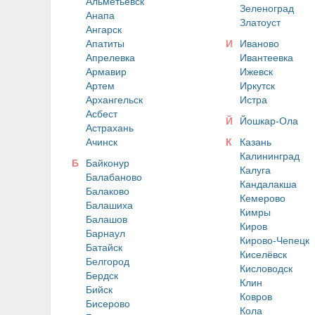
Альметьевск
Зеленоград
Анапа
Златоуст
Ангарск
Апатиты
И
Иваново
Апрелевка
Ивантеевка
Армавир
Ижевск
Артем
Иркутск
Архангельск
Истра
Асбест
Й
Йошкар-Ола
Астрахань
Ачинск
К
Казань
Калининград
Б
Байконур
Калуга
Балабаново
Кандалакша
Балаково
Кемерово
Балашиха
Кимры
Балашов
Киров
Барнаул
Кирово-Чепецк
Батайск
Киселёвск
Белгород
Кисловодск
Бердск
Клин
Бийск
Ковров
Бисерово
Кола