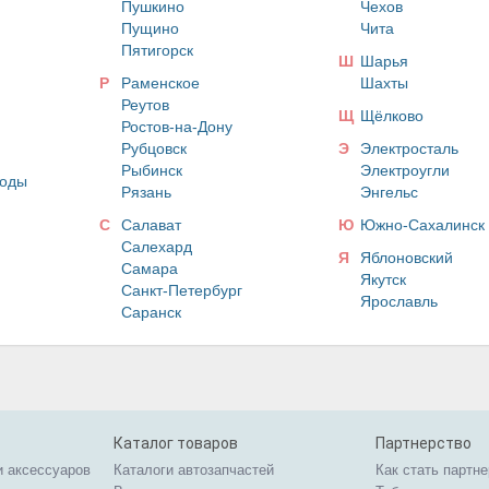
Пушкино
Чехов
Пущино
Чита
Пятигорск
Ш
Шарья
Р
Раменское
Шахты
Реутов
Щ
Щёлково
Ростов-на-Дону
Рубцовск
Э
Электросталь
Рыбинск
Электроугли
оды
Рязань
Энгельс
С
Салават
Ю
Южно-Сахалинск
Салехард
Я
Яблоновский
Самара
Якутск
Санкт-Петербург
Ярославль
Саранск
Каталог товаров
Партнерство
и аксессуаров
Каталоги автозапчастей
Как стать партн