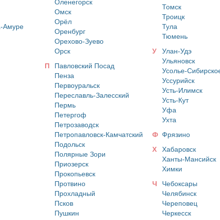
Оленегорск
Томск
Омск
Троицк
Орёл
а-Амуре
Тула
Оренбург
Тюмень
Орехово-Зуево
Орск
У
Улан-Удэ
Ульяновск
П
Павловский Посад
Усолье-Сибирско
Пенза
Уссурийск
Первоуральск
Усть-Илимск
Переславль-Залесский
Усть-Кут
Пермь
Уфа
Петергоф
Ухта
Петрозаводск
Петропавловск-Камчатский
Ф
Фрязино
Подольск
Х
Хабаровск
Полярные Зори
Ханты-Мансийск
Приозерск
Химки
Прокопьевск
Протвино
Ч
Чебоксары
Прохладный
Челябинск
Псков
Череповец
Пушкин
Черкесск