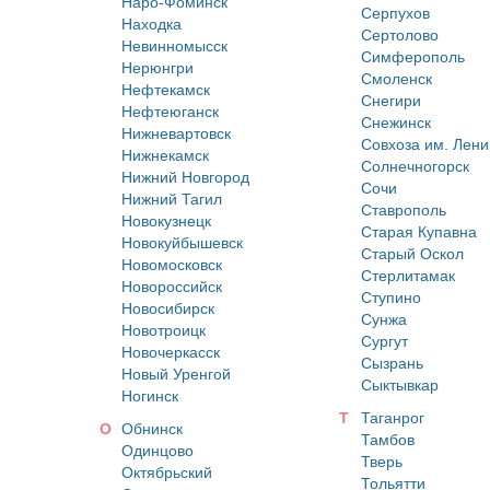
Наро-Фоминск
Серпухов
Находка
Сертолово
Невинномысск
Симферополь
Нерюнгри
Смоленск
Нефтекамск
Снегири
Нефтеюганск
Снежинск
Нижневартовск
Совхоза им. Лени
Нижнекамск
Солнечногорск
Нижний Новгород
Сочи
Нижний Тагил
Ставрополь
Новокузнецк
Старая Купавна
Новокуйбышевск
Старый Оскол
Новомосковск
Стерлитамак
Новороссийск
Ступино
Новосибирск
Сунжа
Новотроицк
Сургут
Новочеркасск
Сызрань
Новый Уренгой
Сыктывкар
Ногинск
Т
Таганрог
О
Обнинск
Тамбов
Одинцово
Тверь
Октябрьский
Тольятти