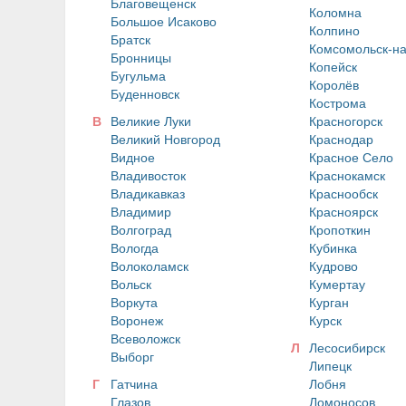
Благовещенск
Коломна
Большое Исаково
Колпино
Братск
Комсомольск-н
Бронницы
Копейск
Бугульма
Королёв
Буденновск
Кострома
В
Великие Луки
Красногорск
Великий Новгород
Краснодар
Видное
Красное Село
Владивосток
Краснокамск
Владикавказ
Краснообск
Владимир
Красноярск
Волгоград
Кропоткин
Вологда
Кубинка
Волоколамск
Кудрово
Вольск
Кумертау
Воркута
Курган
Воронеж
Курск
Всеволожск
Л
Лесосибирск
Выборг
Липецк
Г
Гатчина
Лобня
Глазов
Ломоносов