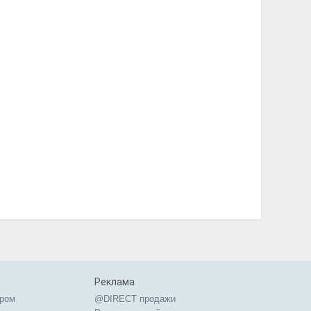
Республика Марий Эл
Республика Мордовия
Республика Саха (Якутия)
Республика Северная Осетия
Республика Татарстан
Республика Хакасия
Ростовская область
Рязанская область
Самарская область
Санкт-Петербург и область
Саратовская область
Сахалинская область
Свердловская область
Смоленская область
Ставропольский край
Тамбовская область
Тверская область
Томская область
Тульская область
Тюменская область
Реклама
Удмуртская Республика
ером
@DIRECT продажи
Ульяновская область