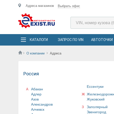
Адреса магазинов
Выбрать офис
КАТАЛОГИ
ЗАПРОС ПО VIN
АВТОТОЧКИ
О компании
Адреса
Россия
Ессентуки
А
Абакан
Адлер
Ж
Железнодорож
Азов
Жуковский
Александров
З
Заполярный
Алчевск
Звенигород