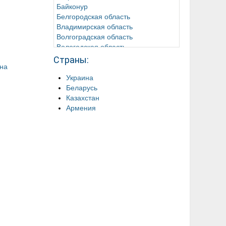
Байконур
Белгородская область
Владимирская область
Волгоградская область
Вологодская область
Воронежская область
Страны:
на
Донецкая Народная Республика
Забайкальский край
Украина
Ивановская область
Беларусь
Иркутская область
Казахстан
Кабардино-Балкарская Республика
Армения
Калининградская область
Калужская область
Камчатский край
Карачаево-Черкесская Республика
Кемеровская область
Кировская область
Костромская область
Краснодарский край
Красноярский край
Курганская область
Курская область