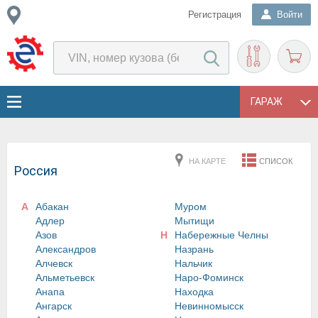
Регистрация
Войти
ГАРАЖ
НА КАРТЕ
СПИСОК
Россия
А
Абакан
Муром
Адлер
Мытищи
Азов
Н
Набережные Челны
Александров
Назрань
Алчевск
Нальчик
Альметьевск
Наро-Фоминск
Анапа
Находка
Ангарск
Невинномысск