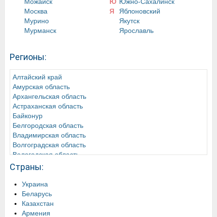
Можайск
Ю
Южно-Сахалинск
Москва
Я
Яблоновский
Мурино
Якутск
Мурманск
Ярославль
Регионы:
Алтайский край
Амурская область
Архангельская область
Астраханская область
Байконур
Белгородская область
Владимирская область
Волгоградская область
Вологодская область
Воронежская область
Страны:
Донецкая Народная Республика
Забайкальский край
Украина
Ивановская область
Беларусь
Иркутская область
Казахстан
Кабардино-Балкарская Республика
Армения