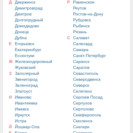
Д
Дзержинск
Р
Раменское
Димитровград
Реутов
Дмитров
Ростов-на-Дону
Долгопрудный
Рубцовск
Домодедово
Рыбинск
Донецк
Рязань
Дубна
С
Салават
Е
Егорьевск
Салехард
Екатеринбург
Самара
Ессентуки
Санкт-Петербург
Ж
Железнодорожный
Саранск
Жуковский
Саратов
З
Заполярный
Севастополь
Звенигород
Северодвинск
Зеленоград
Северск
Златоуст
Селятино
И
Иваново
Сергиев Посад
Ивантеевка
Серпухов
Ижевск
Сертолово
Иркутск
Симферополь
Истра
Смоленск
Й
Йошкар-Ола
Снегири
К
Казань
Снежинск