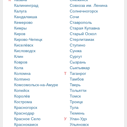
Калининград
Совхоза им. Ленина
Калуга
Солнечногорск
Кандалакша
Сочи
Кемерово
Ставрополь
Кимры
Старая Купавна
Киров
Старый Оскол
Кирово-Чепецк
Стерлитамак
Киселёвск
Ступино
Кисловодск
Сунжа
Клин
Сургут
Ковров
Сызрань
Кола
Сыктывкар
Коломна
Т
Таганрог
Колпино
Тамбов
Комсомольск-на-Амуре
Тверь
Копейск
Тольятти
Королёв
Томск
Кострома
Троицк
Красногорск
Тула
Краснодар
Тюмень
Красное Село
У
Улан-Удэ
Краснокамск
Ульяновск