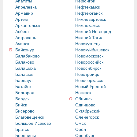
Апатиты
Нерюнгри
Апрелевка
Нефтекамск
Армавир
Нефтеюганск
Артем
Нижневартовск
Архангельск
Нижнекамск
Асбест
Нижний Новгород
Астрахань
Нижний Тагил
Ачинск
Новокузнецк
Б
Байконур
Новокуйбышевск
Балабаново
Новомосковск
Балаково
Новороссийск
Балашиха
Новосибирск
Балашов
Новотроицк
Барнаул
Новочеркасск
Батайск
Новый Уренгой
Белгород
Ногинск
Бердск
О
Обнинск
Бийск
Одинцово
Бисерово
Октябрьский
Благовещенск
Оленегорск
Большое Исаково
Омск
Братск
Орёл
Бронницы
Оренбург