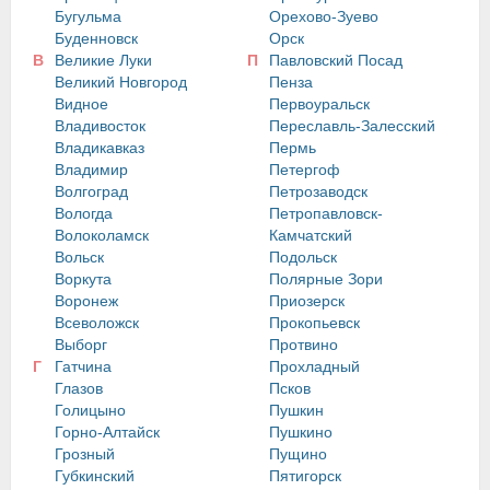
Бугульма
Орехово-Зуево
Буденновск
Орск
В
Великие Луки
П
Павловский Посад
Великий Новгород
Пенза
Видное
Первоуральск
Владивосток
Переславль-Залесский
Владикавказ
Пермь
Владимир
Петергоф
Волгоград
Петрозаводск
Вологда
Петропавловск-
Волоколамск
Камчатский
Вольск
Подольск
Воркута
Полярные Зори
Воронеж
Приозерск
Всеволожск
Прокопьевск
Выборг
Протвино
Г
Гатчина
Прохладный
Глазов
Псков
Голицыно
Пушкин
Горно-Алтайск
Пушкино
Грозный
Пущино
Губкинский
Пятигорск