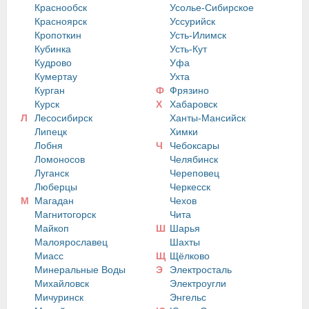
Краснообск
Усолье-Сибирское
Красноярск
Уссурийск
Кропоткин
Усть-Илимск
Кубинка
Усть-Кут
Кудрово
Уфа
Кумертау
Ухта
Курган
Ф
Фрязино
Курск
Х
Хабаровск
Л
Лесосибирск
Ханты-Мансийск
Липецк
Химки
Лобня
Ч
Чебоксары
Ломоносов
Челябинск
Луганск
Череповец
Люберцы
Черкесск
М
Магадан
Чехов
Магнитогорск
Чита
Майкоп
Ш
Шарья
Малоярославец
Шахты
Миасс
Щ
Щёлково
Минеральные Воды
Э
Электросталь
Михайловск
Электроугли
Мичуринск
Энгельс