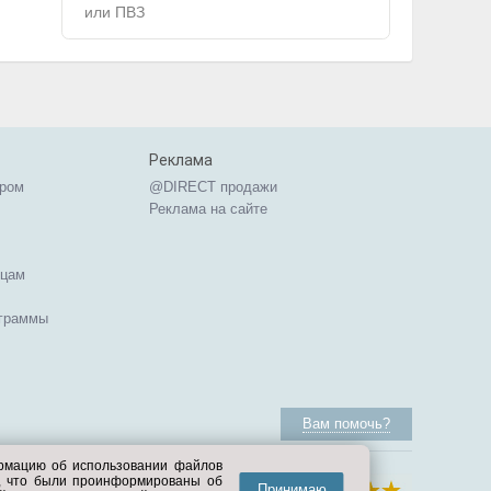
или ПВЗ
Реклама
ером
@DIRECT продажи
Реклама на сайте
ицам
ограммы
Вам помочь?
ормацию об использовании файлов
е, что были проинформированы об
Принимаю