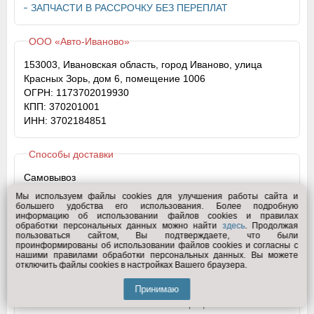
ЗАПЧАСТИ В РАССРОЧКУ БЕЗ ПЕРЕПЛАТ
ООО «Авто-Иваново»
153003, Ивановская область, город Иваново, улица
Красных Зорь, дом 6, помещение 1006
ОГРН: 1173702019930
КПП: 370201001
ИНН: 3702184851
Способы доставки
Самовывоз
Товар должен быть получен в магазине или ПВЗ
Мы используем файлы cookies для улучшения работы сайта и
Почта России
большего удобства его использования. Более подробную
информацию об использовании файлов cookies и правилах
Отправка груза будет произведена строго “Почтой
обработки персональных данных можно найти
здесь
. Продолжая
России” по тарифам соответствующим внутренним
пользоваться сайтом, Вы подтверждаете, что были
проинформированы об использовании файлов cookies и согласны с
затратам компании + тарифы почты. Существуют
нашими правилами обработки персональных данных. Вы можете
ограничения по товарам отправляемым “Почтой
отключить файлы cookies в настройках Вашего браузера.
России”, ознакомиться с ними вы сможете на сайте
Принимаю
www.russianpost.ru. При невозможности отправки груза
система EXIST.RU не посчитает тариф