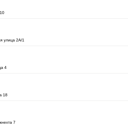
 10
я улица 2А/1
ца 4
а 18
кнехта 7