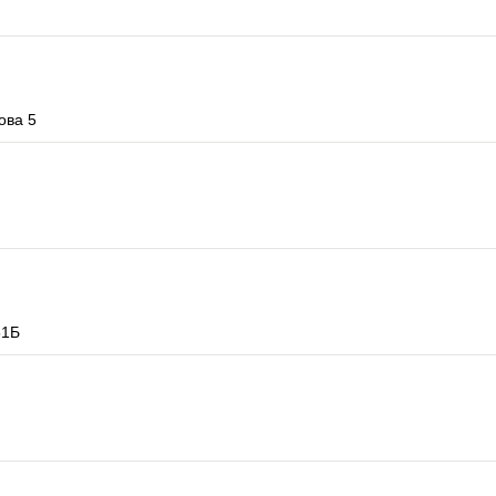
ова 5
51Б