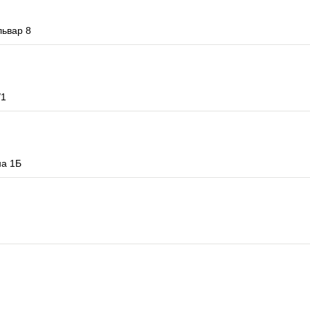
львар 8
/1
на 1Б