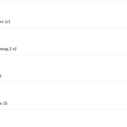
го 1/1
оезд 2 к2
8
а 15