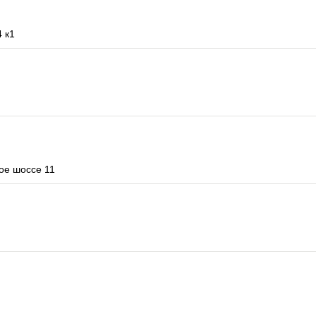
 к1
ое шоссе 11