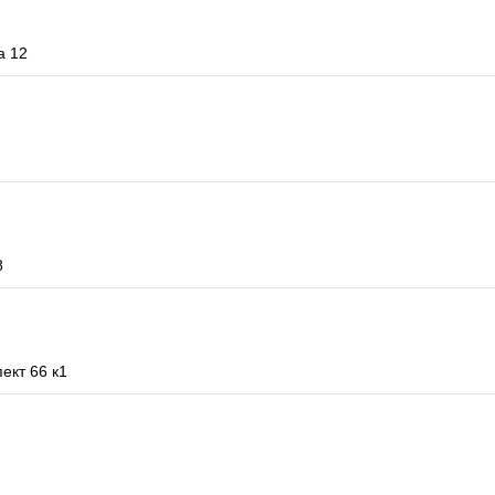
а 12
8
ект 66 к1