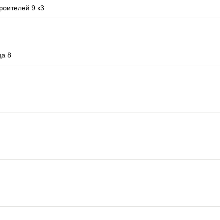
роителей 9 к3
ца 8