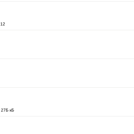
 12
 27Б кБ