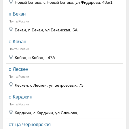
Новый Батако, с Новый Батако, ул Фидарова, 48а/1
п Бекан
Почта России
Бекан, п Бекан, ул Беканская, 5А
с Кобан
Почта России
Кобан, с Кобан, , 47А
с Лескен
Почта России
Лескен, с Лескен, ул Бетрозовых, 73
с Карджин
Почта России
Карджин, с Карджин, ул Слонова,
ст-ца Черноярская