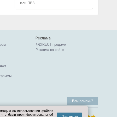
или ПВЗ
Реклама
ером
@DIRECT продажи
Реклама на сайте
ицам
ограммы
Вам помочь?
ормацию об использовании файлов
е, что были проинформированы об
Принимаю