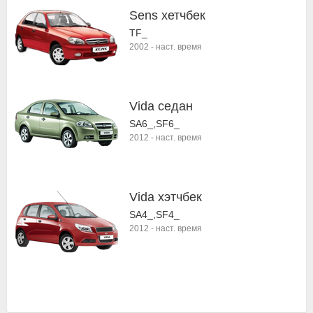
Sens хетчбек
TF_
2002
-
наст. время
Vida седан
SA6_,SF6_
2012
-
наст. время
Vida хэтчбек
SA4_,SF4_
2012
-
наст. время