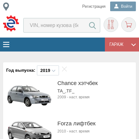
Регистрация
Войти
ГАРАЖ
Год выпуска:
2019
Chance хэтчбек
TA_,TF_
2009
-
наст. время
Forza лифтбек
2010
-
наст. время