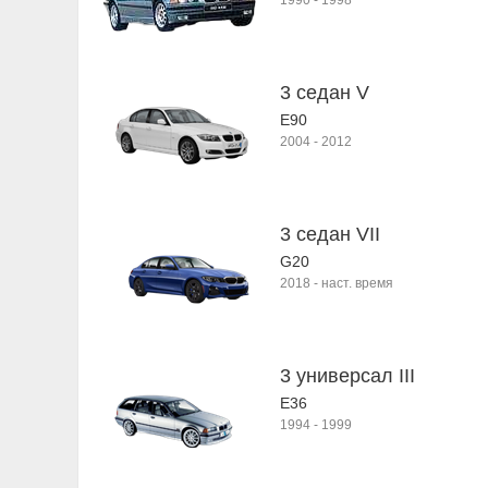
1990
-
1998
3 седан V
E90
2004
-
2012
3 седан VII
G20
2018
-
наст. время
3 универсал III
E36
1994
-
1999