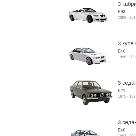
3 кабр
E93
2006
-
201
3 купе 
E46
1998
-
200
3 седа
E21
1975
-
198
3 седа
E46