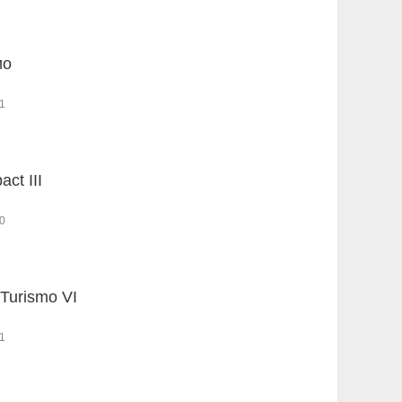
ио
1
ct III
0
Turismo VI
1