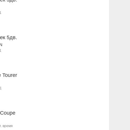
1
ек 5дв.
7N
1
e Tourer
1
 Coupe
т. время