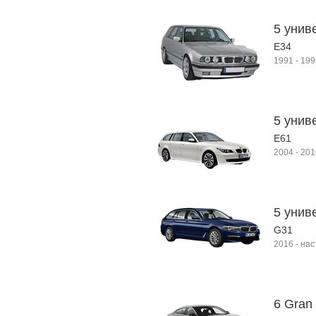
5 униве
E34
1991
-
199
5 унив
E61
2004
-
201
5 унив
G31
2016
-
нас
6 Gran 