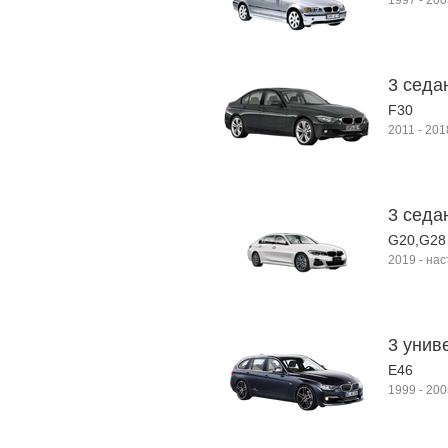
1997
-
200
3 седа
F30
2011
-
201
3 седан
G20,G28
2019
-
нас
3 унив
E46
1999
-
200