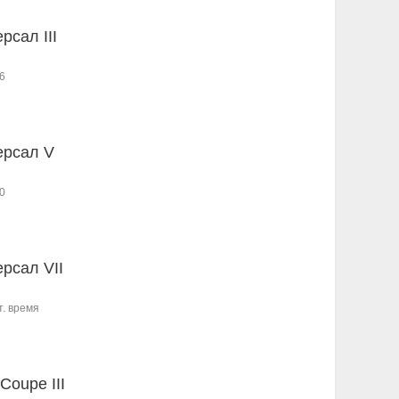
рсал III
6
ерсал V
0
ерсал VII
т. время
Coupe III