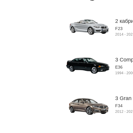
2 кабр
F23
2014
-
202
3 Compa
E36
1994
-
200
3 Gran 
F34
2012
-
202