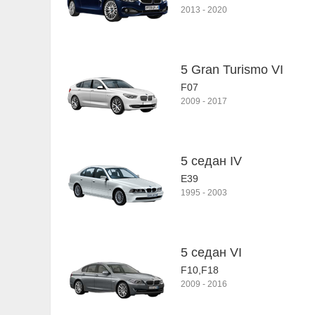
2013
-
2020
5 Gran Turismo VI
F07
2009
-
2017
5 седан IV
E39
1995
-
2003
5 седан VI
F10,F18
2009
-
2016