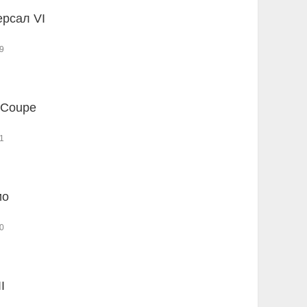
ерсал VI
9
 Coupe
1
ио
0
I