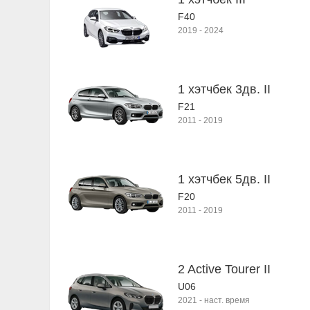
F40
2019
-
2024
1 хэтчбек 3дв. II
F21
2011
-
2019
1 хэтчбек 5дв. II
F20
2011
-
2019
2 Active Tourer II
U06
2021
-
наст. время