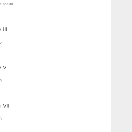
т. время
 III
5
н V
9
 VII
3