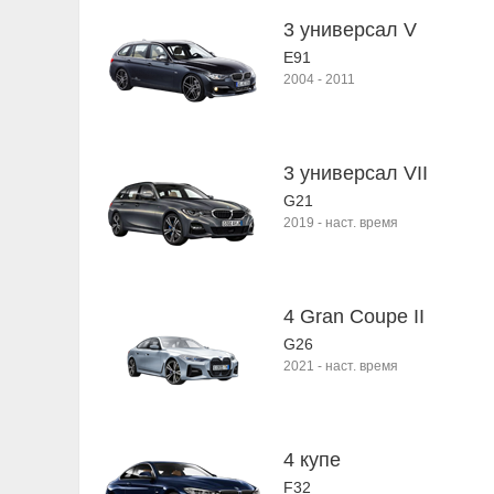
3 универсал V
E91
2004
-
2011
3 универсал VII
G21
2019
-
наст. время
4 Gran Coupe II
G26
2021
-
наст. время
4 купе
F32