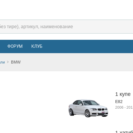
ФОРУМ
КЛУБ
или
BMW
1 купе
E82
2006
-
201
1 хэтчб