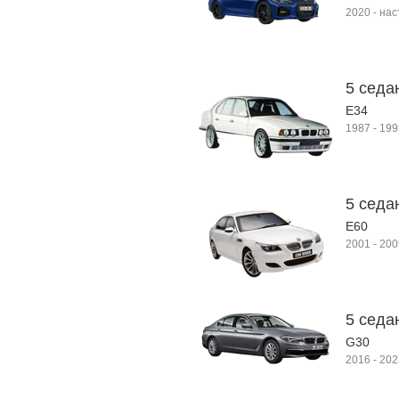
2020
-
нас
5 седан
E34
1987
-
199
5 седа
E60
2001
-
200
5 седан
G30
2016
-
202