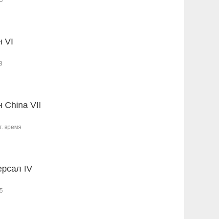
5
н VI
8
 China VII
т. время
ерсал IV
5