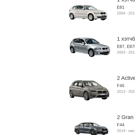
E81
2004
-
201
1 хэтчб
E87, E8
2003
-
201
2 Activ
F45
2013
-
202
2 Gran
F44
2019
-
нас