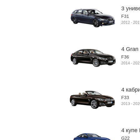
3 унив
F31
2012
-
201
4 Gran
F36
2014
-
202
4 кабр
F33
2013
-
202
4 купе I
G22