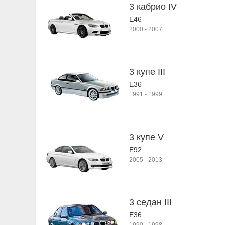
3 кабрио IV
E46
2000
-
2007
3 купе III
E36
1991
-
1999
3 купе V
E92
2005
-
2013
3 седан III
E36