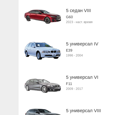
5 седан VIII
G60
2023
-
наст. время
5 универсал IV
E39
1996
-
2004
5 универсал VI
F11
2009
-
2017
5 универсал VIII