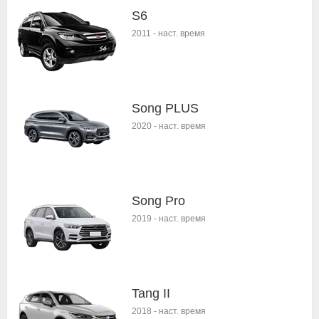
S6
2011
-
наст. время
Song PLUS
2020
-
наст. время
Song Pro
2019
-
наст. время
Tang II
2018
-
наст. время