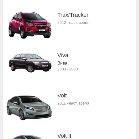
Trax/Tracker
2012
-
наст. время
Viva
Вива
2003
-
2008
Volt
2011
-
наст. время
Volt II