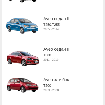
Aveo седан II
T250,T255
2005
-
2014
Aveo седан III
T300
2011
-
2019
Aveo хэтчбек
T200
2003
-
2008