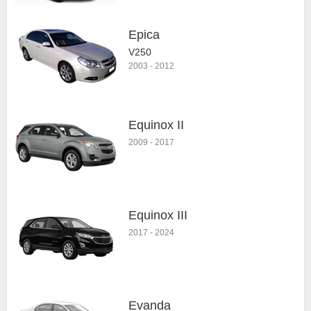
Epica
V250
2003
-
2012
Equinox II
2009
-
2017
Equinox III
2017
-
2024
Evanda