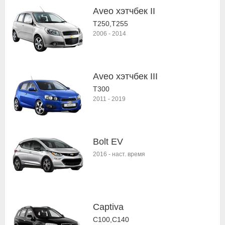
Aveo хэтчбек II
T250,T255
2006
-
2014
Aveo хэтчбек III
T300
2011
-
2019
Bolt EV
2016
-
наст. время
Captiva
C100,C140