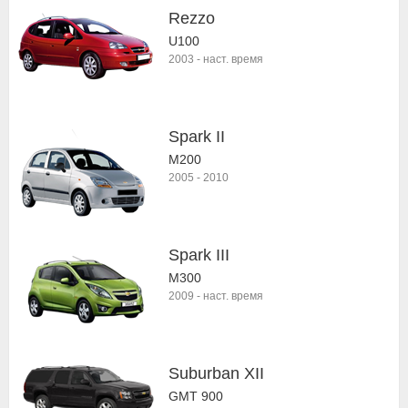
Rezzo
U100
2003
-
наст. время
Spark II
M200
2005
-
2010
Spark III
M300
2009
-
наст. время
Suburban XII
GMT 900