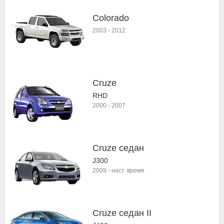
Colorado
2003
-
2012
Cruze
RHD
2000
-
2007
Cruze седан
J300
2009
-
наст. время
Cruze седан II