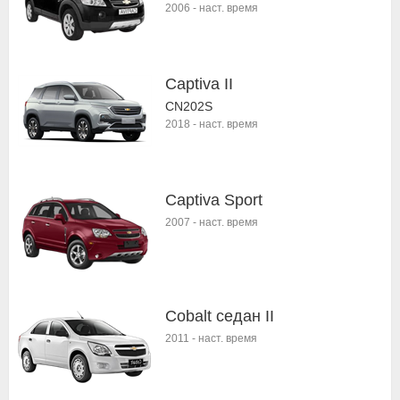
2006
-
наст. время
Captiva II
CN202S
2018
-
наст. время
Captiva Sport
2007
-
наст. время
Cobalt седан II
2011
-
наст. время