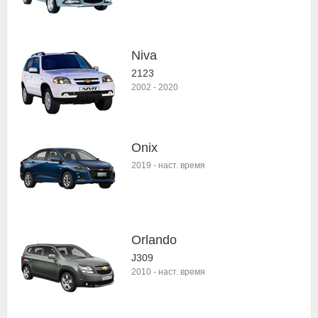
Niva
2123
2002
-
2020
Onix
2019
-
наст. время
Orlando
J309
2010
-
наст. время