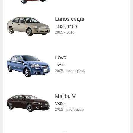
Lanos седан
T100, T150
2005
-
2018
Lova
T250
2005
-
наст. время
Malibu V
V300
2012
-
наст. время