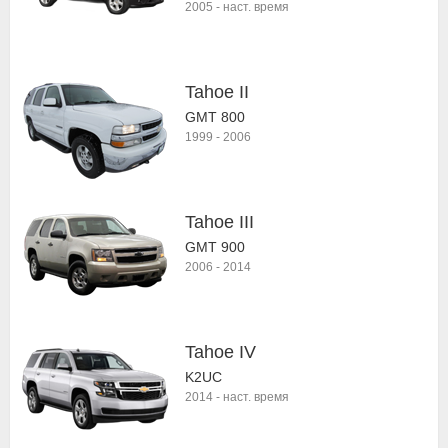
2005
-
наст. время
Tahoe II
GMT 800
1999
-
2006
Tahoe III
GMT 900
2006
-
2014
Tahoe IV
K2UC
2014
-
наст. время