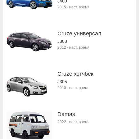
J400
2015
-
наст. время
Cruze универсал
J308
2012
-
наст. время
Cruze хэтчбек
J305
2010
-
наст. время
Damas
2022
-
наст. время