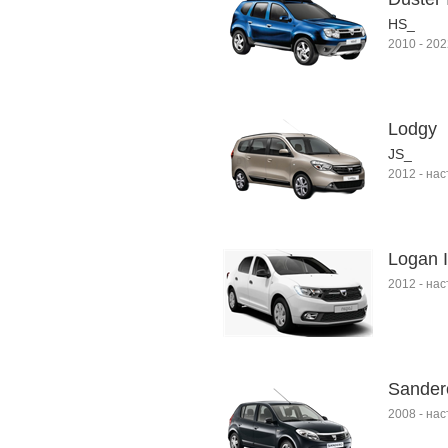
HS_
2010
-
202
Lodgy
JS_
2012
-
нас
Logan I
2012
-
нас
Sander
2008
-
нас