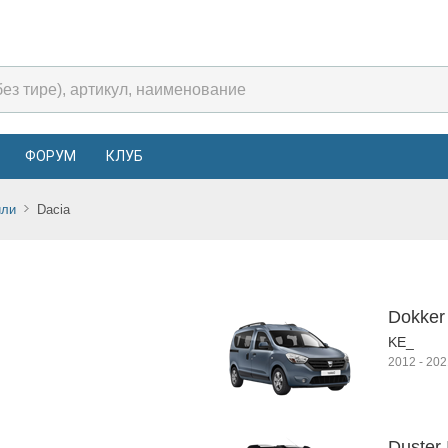
ФОРУМ
КЛУБ
или
Dacia
Dokker
KE_
2012
-
202
Duster 