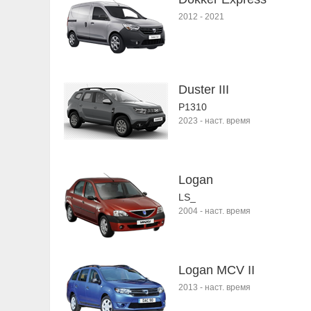
2012
-
2021
Duster III
P1310
2023
-
наст. время
Logan
LS_
2004
-
наст. время
Logan MCV II
2013
-
наст. время