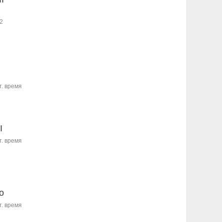
2
т. время
I
т. время
o
т. время