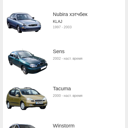
Nubira хэтчбек
KLAJ
1997
-
2003
Sens
2002
-
наст. время
Tacuma
2000
-
наст. время
Winstorm