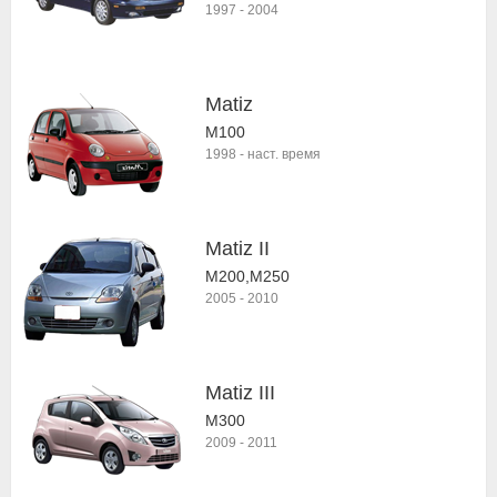
1997
-
2004
Matiz
M100
1998
-
наст. время
Matiz II
M200,M250
2005
-
2010
Matiz III
M300
2009
-
2011