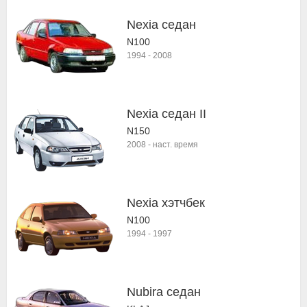
Nexia седан
N100
1994
-
2008
Nexia седан II
N150
2008
-
наст. время
Nexia хэтчбек
N100
1994
-
1997
Nubira седан