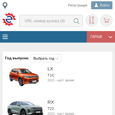
Регистрация
Войти
ГАРАЖ
Год выпуска:
Выбрать год
LX
T1C
2021
-
наст. время
RX
T22
2023
-
наст. время