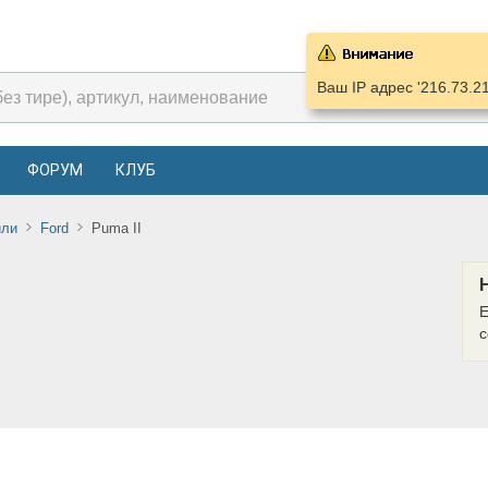
Ваш IP адрес '216.73.2
ФОРУМ
КЛУБ
или
Ford
Puma II
Е