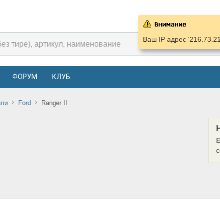
Ваш IP адрес '216.73.2
ФОРУМ
КЛУБ
или
Ford
Ranger II
Е