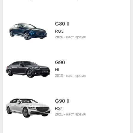
G80 II
RG3
2020
-
наст. время
G90
HI
2015
-
наст. время
G90 II
RS4
2021
-
наст. время