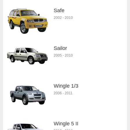
Safe
2002
-
2010
Sailor
2005
-
2010
Wingle 1/3
2006
-
2011
Wingle 5 II