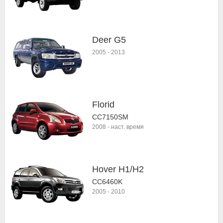
Deer G5
2005
-
2013
Florid
CC7150SM
2008
-
наст. время
Hover H1/H2
CC6460K
2005
-
2010