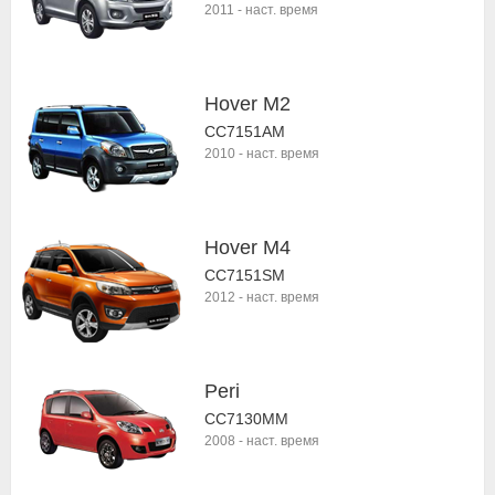
2011
-
наст. время
Hover M2
CC7151AM
2010
-
наст. время
Hover M4
CC7151SM
2012
-
наст. время
Peri
CC7130MM
2008
-
наст. время