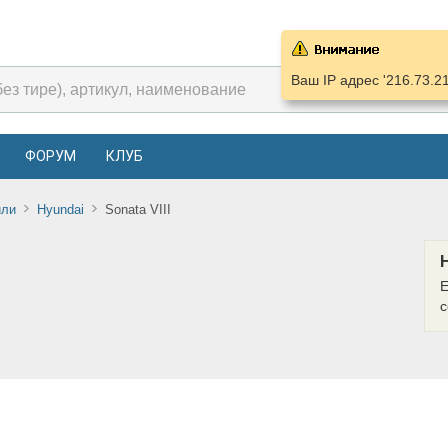
Ваш IP адрес '216.73.2
ФОРУМ
КЛУБ
или
Hyundai
Sonata VIII
Е