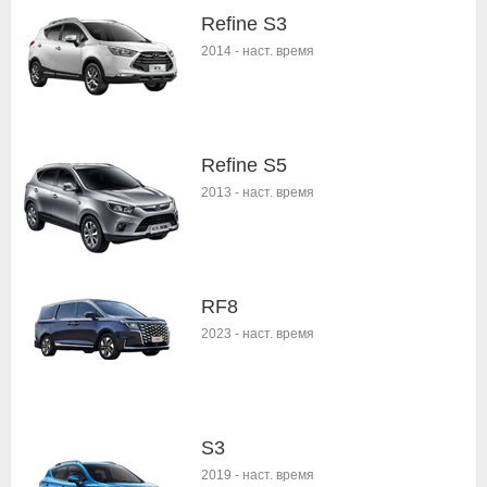
Refine S3
2014
-
наст. время
Refine S5
2013
-
наст. время
RF8
2023
-
наст. время
S3
2019
-
наст. время