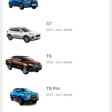
S7
2021
-
наст. время
T6
2018
-
наст. время
T8 Pro
2020
-
наст. время