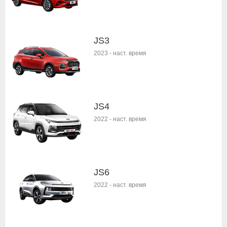
JS3
2023
-
наст. время
JS4
2022
-
наст. время
JS6
2022
-
наст. время