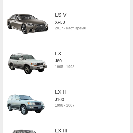
LS V
XF50
2017
-
наст. время
LX
J80
1995
-
1998
LX II
J100
1998
-
2007
LX III