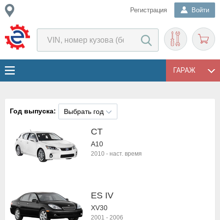
Регистрация
Войти
ГАРАЖ
Год выпуска:
Выбрать год
CT
A10
2010
-
наст. время
ES IV
XV30
2001
-
2006