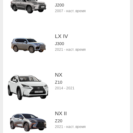
J200
2007
-
наст. время
LX IV
J300
2021
-
наст. время
NX
Z10
2014
-
2021
NX II
Z20
2021
-
наст. время