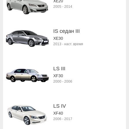
XE20
2005
-
2014
IS седан III
XE30
2013
-
наст. время
LS III
XF30
2000
-
2006
LS IV
XF40
2006
-
2017