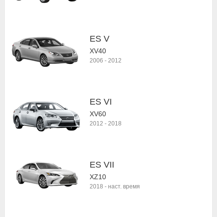
ES V
XV40
2006
-
2012
ES VI
XV60
2012
-
2018
ES VII
XZ10
2018
-
наст. время