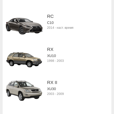
RC
C10
2014
-
наст. время
RX
XU10
1998
-
2003
RX II
XU30
2003
-
2009