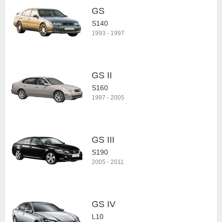
GS
S140
1993
-
1997
GS II
S160
1997
-
2005
GS III
S190
2005
-
2011
GS IV
L10