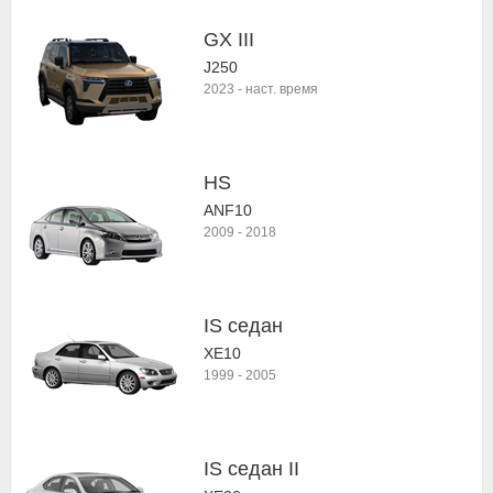
GX III
J250
2023
-
наст. время
HS
ANF10
2009
-
2018
IS седан
XE10
1999
-
2005
IS седан II