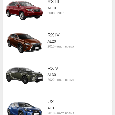
RX III
AL10
2008
-
2015
RX IV
AL20
2015
-
наст. время
RX V
AL30
2022
-
наст. время
UX
A10
2018
-
наст. время