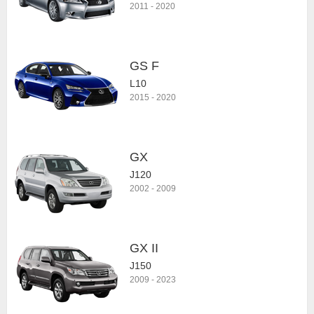
2011
-
2020
GS F
L10
2015
-
2020
GX
J120
2002
-
2009
GX II
J150
2009
-
2023