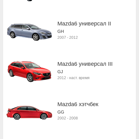
Mazda6 универсал II
GH
2007
-
2012
Mazda6 универсал III
GJ
2012
-
наст. время
Mazda6 хэтчбек
GG
2002
-
2008