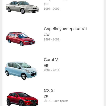
GF
1997
-
2002
Capella универсал VII
GW
1997
-
2002
Carol V
HB
2009
-
2014
CX-3
DK
2015
-
наст. время