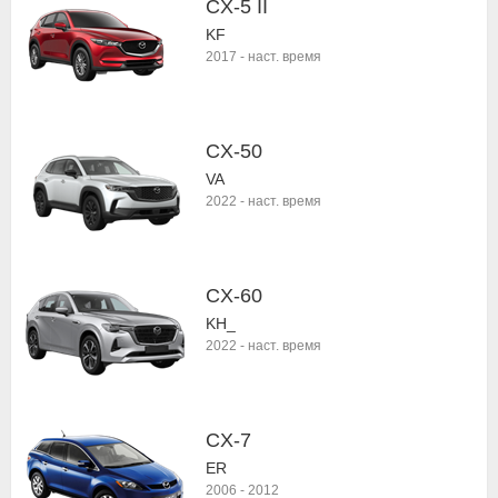
CX-5 II
KF
2017
-
наст. время
CX-50
VA
2022
-
наст. время
CX-60
KH_
2022
-
наст. время
CX-7
ER
2006
-
2012