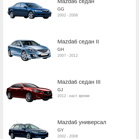
Mazda6 седан
GG
2002
-
2008
Mazda6 седан II
GH
2007
-
2012
Mazda6 седан III
GJ
2012
-
наст. время
Mazda6 универсал
GY
2002
-
2008