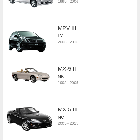
1999
-
2006
MPV III
LY
2006
-
2016
MX-5 II
NB
1998
-
2005
MX-5 III
NC
2005
-
2015