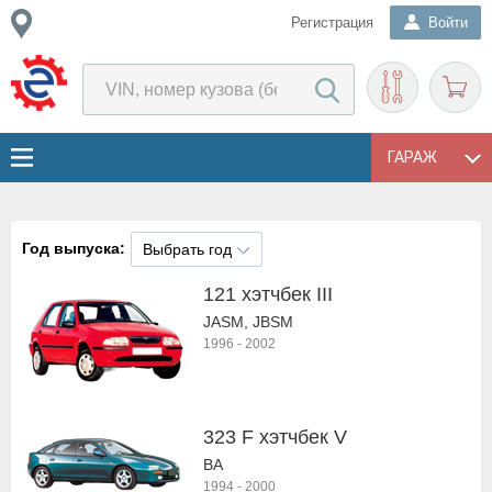
Регистрация
Войти
ГАРАЖ
Год выпуска:
Выбрать год
121 хэтчбек III
JASM, JBSM
1996
-
2002
323 F хэтчбек V
BA
1994
-
2000