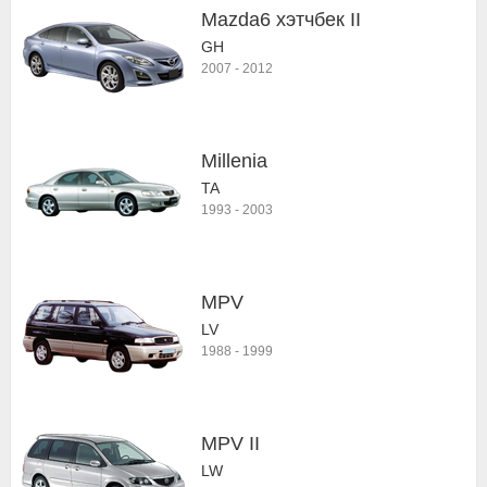
Mazda6 хэтчбек II
GH
2007
-
2012
Millenia
TA
1993
-
2003
MPV
LV
1988
-
1999
MPV II
LW