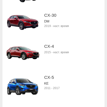
CX-30
DM
2019
-
наст. время
CX-4
2015
-
наст. время
CX-5
KE
2011
-
2017