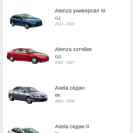
Atenza универсал III
GJ
2012
-
2019
Atenza хэтчбек
GG
2002
-
2007
Axela седан
BK
2003
-
2009
Axela седан II