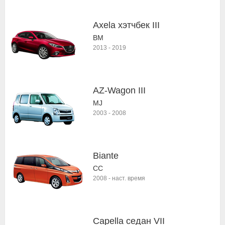
Axela хэтчбек III
BM
2013
-
2019
AZ-Wagon III
MJ
2003
-
2008
Biante
CC
2008
-
наст. время
Capella седан VII