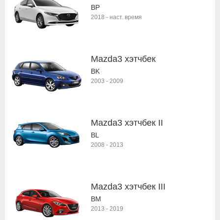
BP
2018
-
наст. время
Mazda3 хэтчбек
BK
2003
-
2009
Mazda3 хэтчбек II
BL
2008
-
2013
Mazda3 хэтчбек III
BM
2013
-
2019