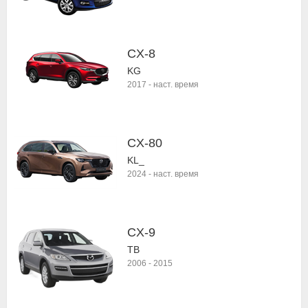
CX-8
KG
2017
-
наст. время
CX-80
KL_
2024
-
наст. время
CX-9
TB
2006
-
2015