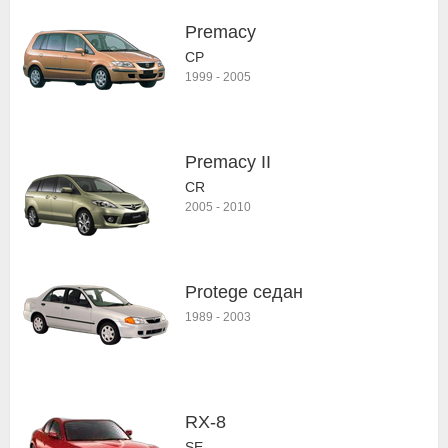
Premacy
CP
1999
-
2005
Premacy II
CR
2005
-
2010
Protege седан
1989
-
2003
RX-8
SE