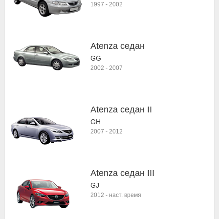
1997
-
2002
Atenza седан
GG
2002
-
2007
Atenza седан II
GH
2007
-
2012
Atenza седан III
GJ
2012
-
наст. время