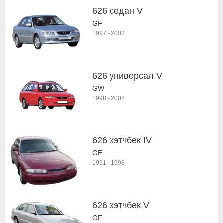
626 седан V
GF
1997
-
2002
626 универсал V
GW
1998
-
2002
626 хэтчбек IV
GE
1991
-
1998
626 хэтчбек V
GF