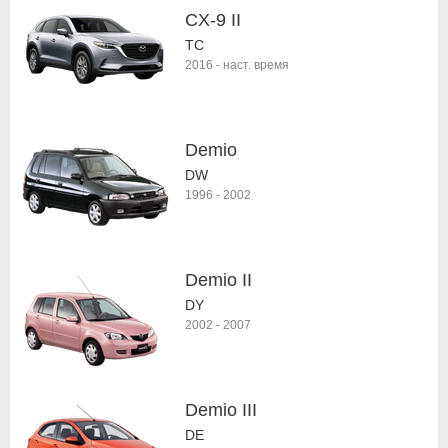
CX-9 II
TC
2016
-
наст. время
Demio
DW
1996
-
2002
Demio II
DY
2002
-
2007
Demio III
DE