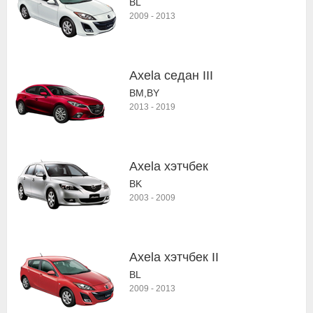
BL
2009
-
2013
Axela седан III
BM,BY
2013
-
2019
Axela хэтчбек
BK
2003
-
2009
Axela хэтчбек II
BL
2009
-
2013