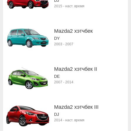
DJ
2015
-
наст. время
Mazda2 хэтчбек
DY
2003
-
2007
Mazda2 хэтчбек II
DE
2007
-
2014
Mazda2 хэтчбек III
DJ
2014
-
наст. время