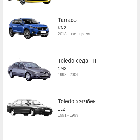
Tarraco
KN2
2018
-
наст. время
Toledo седан II
1M2
1998
-
2006
Toledo хэтчбек
1L2
1991
-
1999