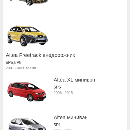
Altea Freetrack внедорожник
5P5,5P8
2007
-
наст. время
Altea XL минивэн
5P5
2006
-
2015
Altea минивэн
5P1