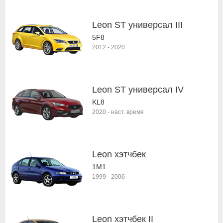
Leon ST универсал III
5F8
2012
-
2020
Leon ST универсал IV
KL8
2020
-
наст. время
Leon хэтчбек
1M1
1999
-
2006
Leon хэтчбек II