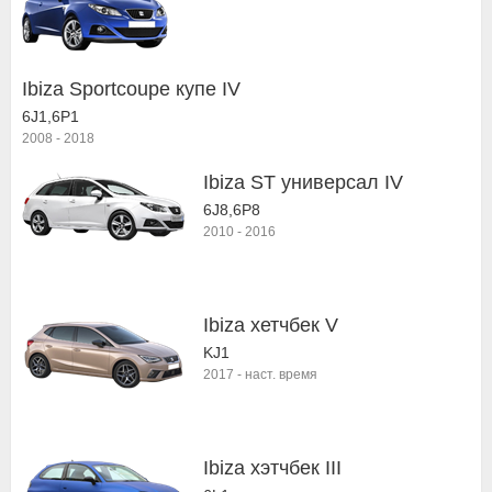
Ibiza Sportcoupe купе IV
6J1,6P1
2008
-
2018
Ibiza ST универсал IV
6J8,6P8
2010
-
2016
Ibiza хетчбек V
KJ1
2017
-
наст. время
Ibiza хэтчбек III