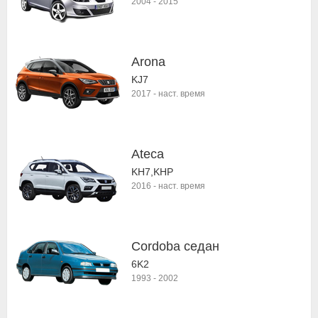
2004
-
2015
Arona
KJ7
2017
-
наст. время
Ateca
KH7,KHP
2016
-
наст. время
Cordoba седан
6K2
1993
-
2002