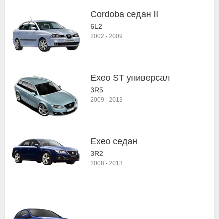
Cordoba седан II
6L2
2002
-
2009
Exeo ST универсал
3R5
2009
-
2013
Exeo седан
3R2
2008
-
2013