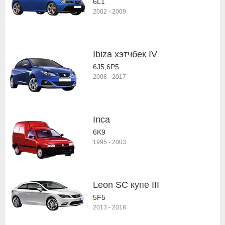
6L1
2002
-
2009
Ibiza хэтчбек IV
6J5,6P5
2008
-
2017
Inca
6K9
1995
-
2003
Leon SC купе III
5F5
2013
-
2018