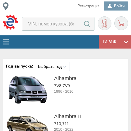
Регистрация
Войти
ГАРАЖ
Год выпуска:
Выбрать год
Alhambra
7V8,7V9
1996
-
2010
Alhambra II
710,711
2010
-
2022