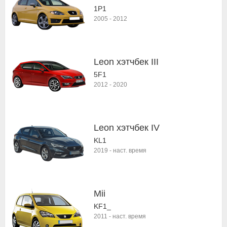
1P1
2005
-
2012
Leon хэтчбек III
5F1
2012
-
2020
Leon хэтчбек IV
KL1
2019
-
наст. время
Mii
KF1_
2011
-
наст. время