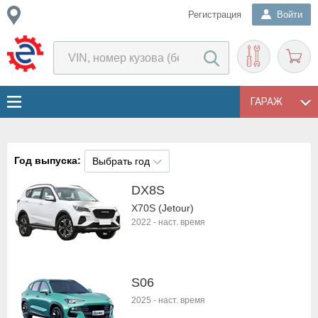
Регистрация
Войти
ГАРАЖ
Год выпуска:
Выбрать год
DX8S
X70S (Jetour)
2022
-
наст. время
S06
2025
-
наст. время