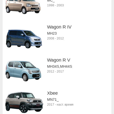
MC_
1998
-
2003
Wagon R IV
MH23
2008
-
2012
Wagon R V
MH34S,MH44S
2012
-
2017
Xbee
MN71_
2017
-
наст. время