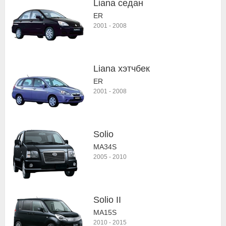
Liana седан
ER
2001
-
2008
Liana хэтчбек
ER
2001
-
2008
Solio
MA34S
2005
-
2010
Solio II
MA15S
2010
-
2015