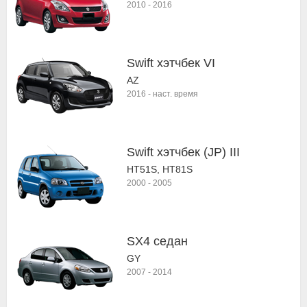
2010
-
2016
Swift хэтчбек VI
AZ
2016
-
наст. время
Swift хэтчбек (JP) III
HT51S, HT81S
2000
-
2005
SX4 седан
GY
2007
-
2014