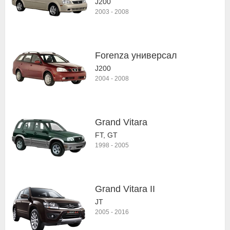
J200
2003
-
2008
Forenza универсал
J200
2004
-
2008
Grand Vitara
FT, GT
1998
-
2005
Grand Vitara II
JT
2005
-
2016