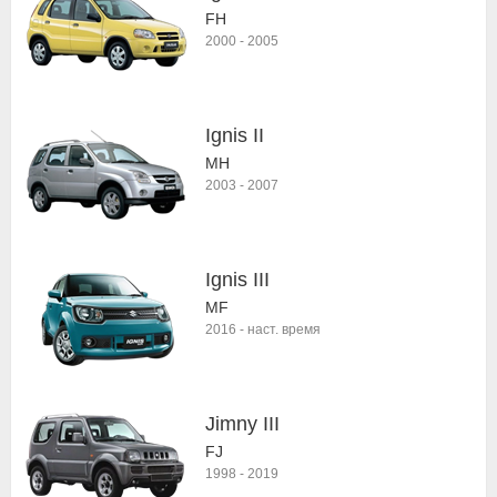
FH
2000
-
2005
Ignis II
MH
2003
-
2007
Ignis III
MF
2016
-
наст. время
Jimny III
FJ
1998
-
2019