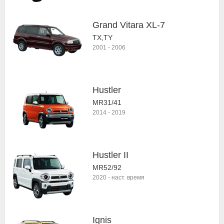
Grand Vitara XL-7
TX,TY
2001
-
2006
Hustler
MR31/41
2014
-
2019
Hustler II
MR52/92
2020
-
наст. время
Ignis