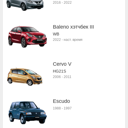
2016
-
2022
Baleno хэтчбек III
WB
2022
-
наст. время
Cervo V
HG21S
2006
-
2011
Escudo
1988
-
1997