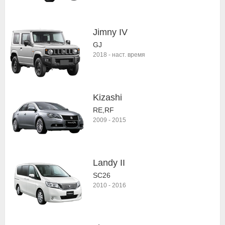
Jimny IV
GJ
2018
-
наст. время
Kizashi
RE,RF
2009
-
2015
Landy II
SC26
2010
-
2016