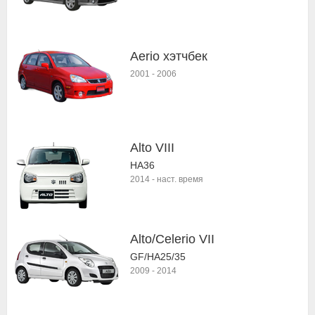
Aerio хэтчбек
2001
-
2006
Alto VIII
HA36
2014
-
наст. время
Alto/Celerio VII
GF/HA25/35
2009
-
2014