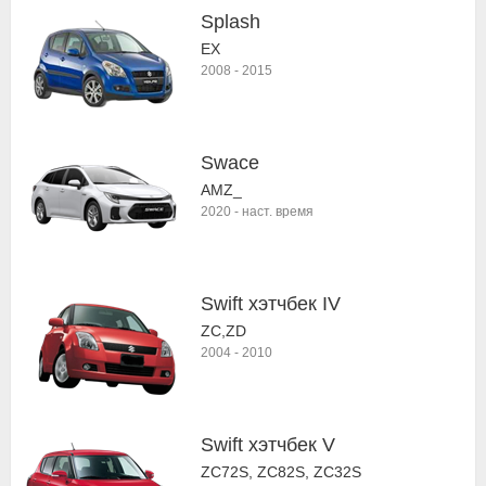
Splash
EX
2008
-
2015
Swace
AMZ_
2020
-
наст. время
Swift хэтчбек IV
ZC,ZD
2004
-
2010
Swift хэтчбек V
ZC72S, ZC82S, ZC32S