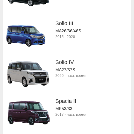
Solio III
MA26/36/46S
2015
-
2020
Solio IV
MA27/37S
2020
-
наст. время
Spacia II
MK53/33
2017
-
наст. время