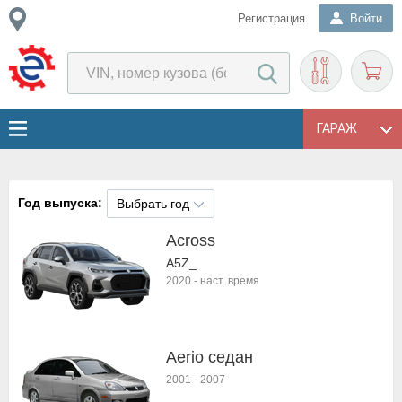
Регистрация
Войти
ГАРАЖ
Год выпуска:
Выбрать год
Across
A5Z_
2020
-
наст. время
Aerio седан
2001
-
2007