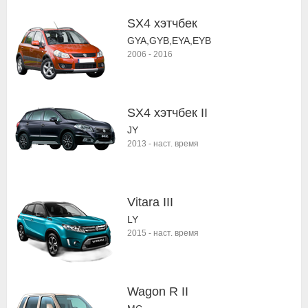
SX4 хэтчбек
GYA,GYB,EYA,EYB
2006
-
2016
SX4 хэтчбек II
JY
2013
-
наст. время
Vitara III
LY
2015
-
наст. время
Wagon R II