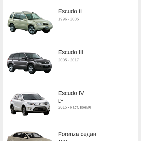
Escudo II
1996
-
2005
Escudo III
2005
-
2017
Escudo IV
LY
2015
-
наст. время
Forenza седан