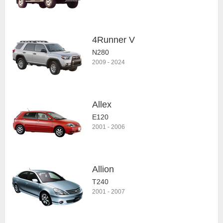
4Runner V
N280
2009
-
2024
Allex
E120
2001
-
2006
Allion
T240
2001
-
2007