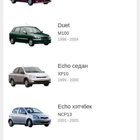
Duet
M100
1998
-
2004
Echo седан
XP10
1999
-
2006
Echo хэтчбек
NCP13
2001
-
2005