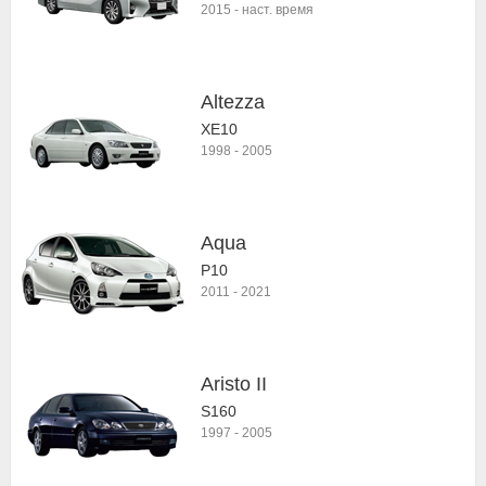
2015
-
наст. время
Altezza
XE10
1998
-
2005
Aqua
P10
2011
-
2021
Aristo II
S160
1997
-
2005