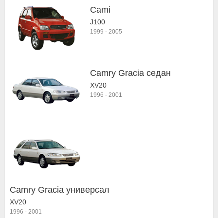
Cami
J100
1999
-
2005
Camry Gracia седан
XV20
1996
-
2001
Camry Gracia универсал
XV20
1996
-
2001