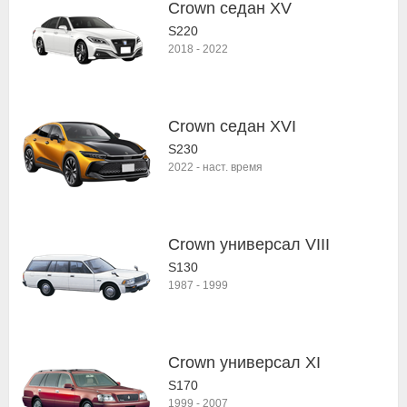
Crown седан XV
S220
2018
-
2022
Crown седан XVI
S230
2022
-
наст. время
Crown универсал VIII
S130
1987
-
1999
Crown универсал XI
S170
1999
-
2007