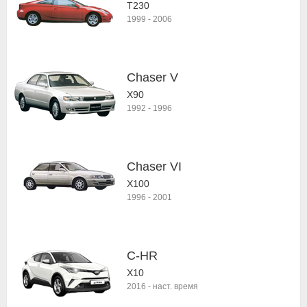
T230
1999
-
2006
Chaser V
X90
1992
-
1996
Chaser VI
X100
1996
-
2001
C-HR
X10
2016
-
наст. время