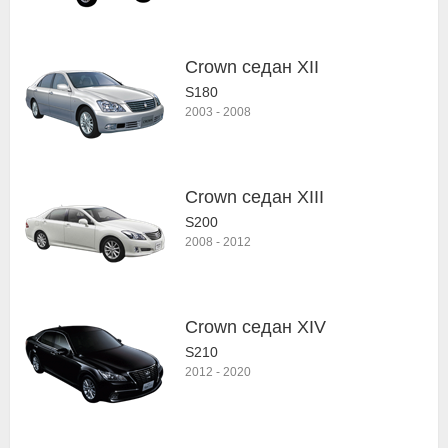
Crown седан XII
S180
2003
-
2008
Crown седан XIII
S200
2008
-
2012
Crown седан XIV
S210
2012
-
2020