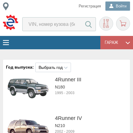
Регистрация
Войти
ГАРАЖ
Год выпуска:
Выбрать год
4Runner III
N180
1995
-
2003
4Runner IV
N210
2002
-
2009