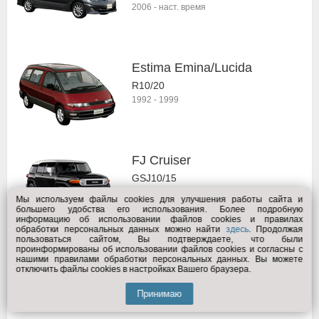
2006
-
наст. время
Estima Emina/Lucida
R10/20
1992
-
1999
FJ Cruiser
GSJ10/15
2006
-
наст. время
Мы используем файлы cookies для улучшения работы сайта и
большего удобства его использования. Более подробную
информацию об использовании файлов cookies и правилах
обработки персональных данных можно найти
здесь
. Продолжая
пользоваться сайтом, Вы подтверждаете, что были
проинформированы об использовании файлов cookies и согласны с
Fortuner
нашими правилами обработки персональных данных. Вы можете
отключить файлы cookies в настройках Вашего браузера.
AN50/60
2005
-
2017
Принимаю