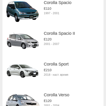
Corolla Spacio
E110
1997
-
2001
Corolla Spacio II
E120
2001
-
2007
Corolla Sport
E210
2018
-
наст. время
Corolla Verso
E120
2001
-
2004