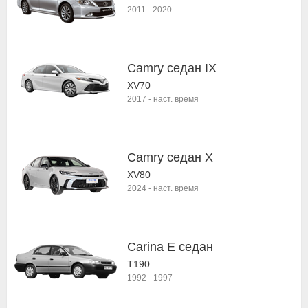
2011
-
2020
Camry седан IX
XV70
2017
-
наст. время
Camry седан X
XV80
2024
-
наст. время
Carina E седан
T190
1992
-
1997