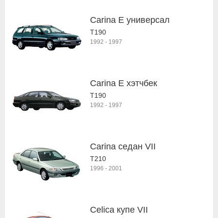
Carina E универсал
T190
1992
-
1997
Carina E хэтчбек
T190
1992
-
1997
Carina седан VII
T210
1996
-
2001
Celica купе VII