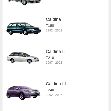
Caldina
T190
1992
-
2002
Caldina II
T210
1997
-
2002
Caldina III
T240
2002
-
2007