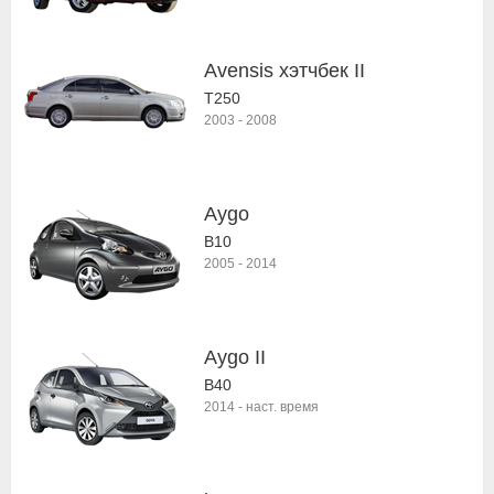
Avensis хэтчбек II
T250
2003
-
2008
Aygo
B10
2005
-
2014
Aygo II
B40
2014
-
наст. время