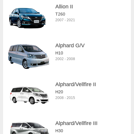
Allion II
T260
2007
-
2021
Alphard G/V
H10
2002
-
2008
Alphard/Vellfire II
H20
2008
-
2015
Alphard/Vellfire III
H30