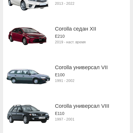
2013
-
2022
Corolla седан XII
E210
2019
-
наст. время
Corolla универсал VII
E100
1991
-
2002
Corolla универсал VIII
E110
1997
-
2001