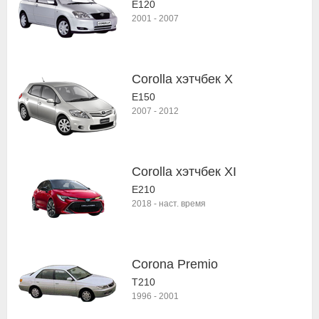
E120
2001
-
2007
Corolla хэтчбек X
E150
2007
-
2012
Corolla хэтчбек XI
E210
2018
-
наст. время
Corona Premio
T210
1996
-
2001