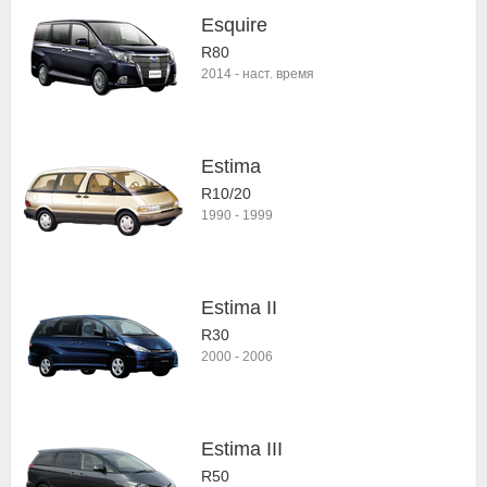
Esquire
R80
2014
-
наст. время
Estima
R10/20
1990
-
1999
Estima II
R30
2000
-
2006
Estima III
R50