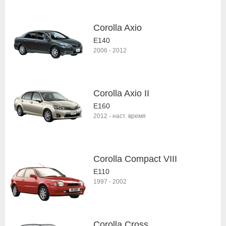
Corolla Axio
E140
2006
-
2012
Corolla Axio II
E160
2012
-
наст. время
Corolla Compact VIII
E110
1997
-
2002
Corolla Cross