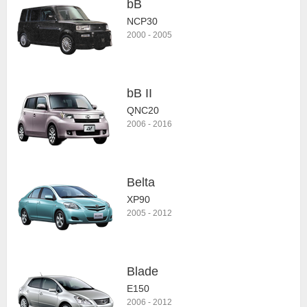
bB
NCP30
2000
-
2005
bB II
QNC20
2006
-
2016
Belta
XP90
2005
-
2012
Blade
E150
2006
-
2012