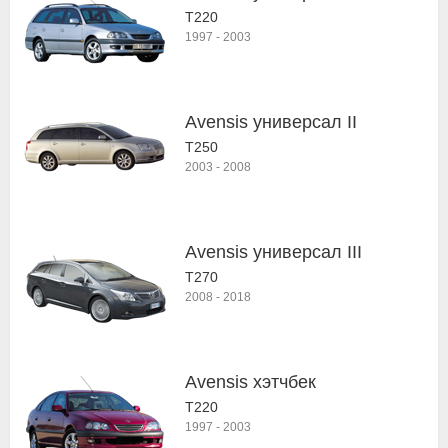
T220
1997
-
2003
Avensis универсал II
T250
2003
-
2008
Avensis универсал III
T270
2008
-
2018
Avensis хэтчбек
T220
1997
-
2003