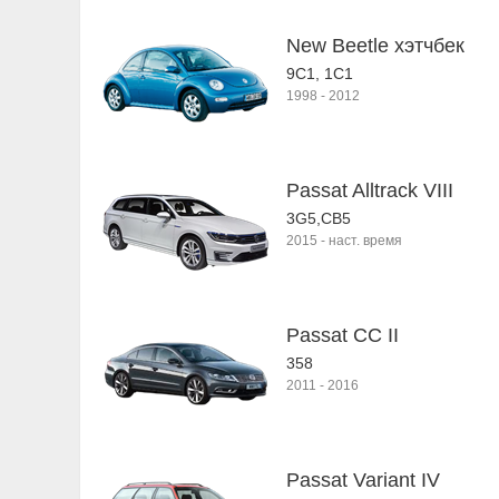
New Beetle хэтчбек
9C1, 1C1
1998
-
2012
Passat Alltrack VIII
3G5,CB5
2015
-
наст. время
Passat CC II
358
2011
-
2016
Passat Variant IV