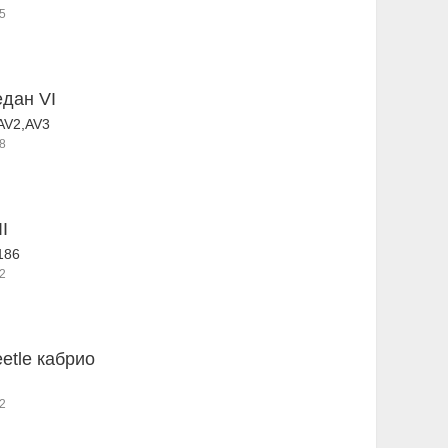
5
едан VI
AV2,AV3
8
II
186
2
etle кабрио
2