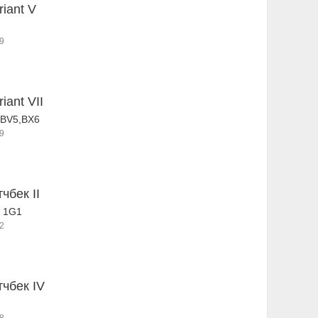
riant V
9
riant VII
,BV5,BX6
9
тчбек II
, 1G1
2
тчбек IV