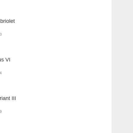
briolet
3
us VI
4
iant III
9