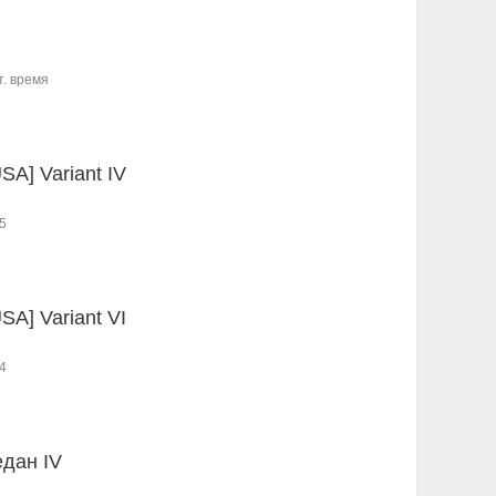
т. время
USA] Variant IV
5
USA] Variant VI
4
едан IV