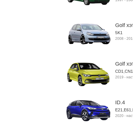
1997
-
200
Golf хэ
5K1
2008
-
201
Golf хэ
CD1,CN1
2019
-
нас
ID.4
E21,E61
2020
-
нас