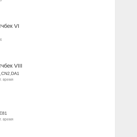
8
тчбек VI
4
тчбек VIII
,CN2,DA1
т. время
,E81
т. время