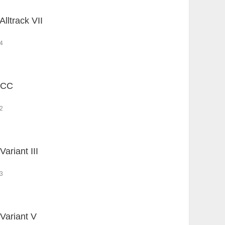
Alltrack VII
4
 CC
2
Variant III
3
Variant V