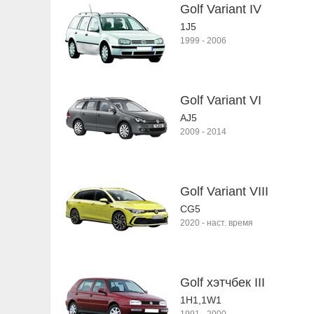
Golf Variant IV
1J5
1999
-
2006
Golf Variant VI
AJ5
2009
-
2014
Golf Variant VIII
CG5
2020
-
наст. время
Golf хэтчбек III
1H1,1W1