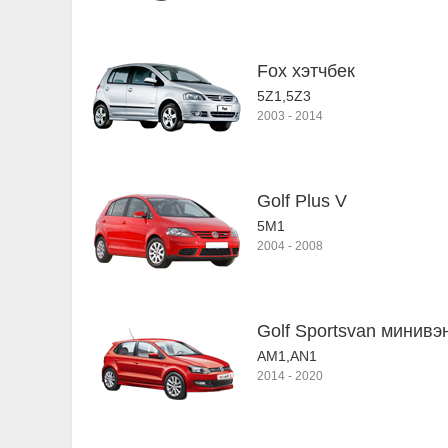
Fox хэтчбек
5Z1,5Z3
2003
-
2014
Golf Plus V
5M1
2004
-
2008
Golf Sportsvan минивэн
AM1,AN1
2014
-
2020