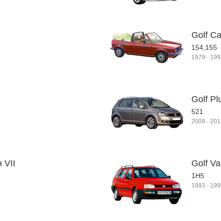
Golf Ca
154,155
1979
-
199
Golf Pl
521
2009
-
201
 VII
Golf Var
1H5
1993
-
199