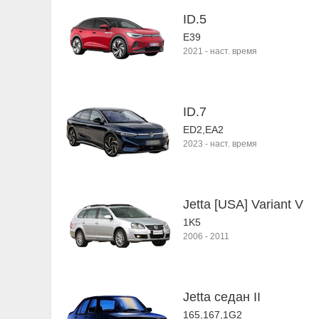
ID.5
E39
2021
-
наст. время
ID.7
ED2,EA2
2023
-
наст. время
Jetta [USA] Variant V
1K5
2006
-
2011
Jetta седан II
165,167,1G2