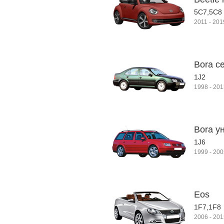
5C7,5C8
2011
-
201
Bora с
1J2
1998
-
201
Bora у
1J6
1999
-
200
Eos
1F7,1F8
2006
-
201