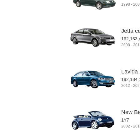
1998
-
200
Jetta с
162,163,
2008
-
201
Lavida 
182,184,
2012
-
202
New Be
1Y7
2002
-
201