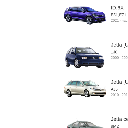
ID.6X
E51,E71
2021
-
нас
Jetta [
1J6
2000
-
200
Jetta [
AJ5
2010
-
201
Jetta с
9M2