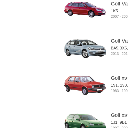
Golf Va
1K5
2007
-
200
Golf Va
BA5,BX5
2013
-
201
Golf хэ
191, 193
1983
-
199
Golf хэ
1J1, 9B1