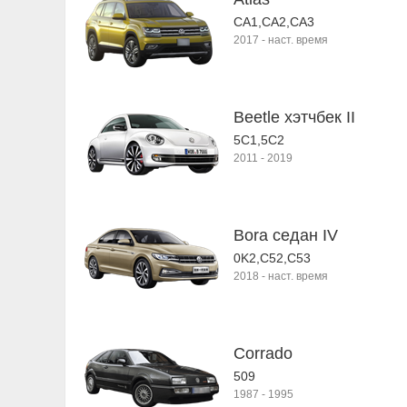
CA1,CA2,CA3
2017
-
наст. время
Beetle хэтчбек II
5C1,5C2
2011
-
2019
Bora седан IV
0K2,C52,C53
2018
-
наст. время
Corrado
509
1987
-
1995