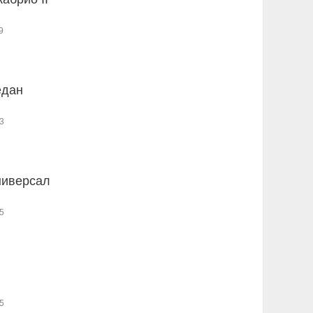
9
едан
3
ниверсал
5
5