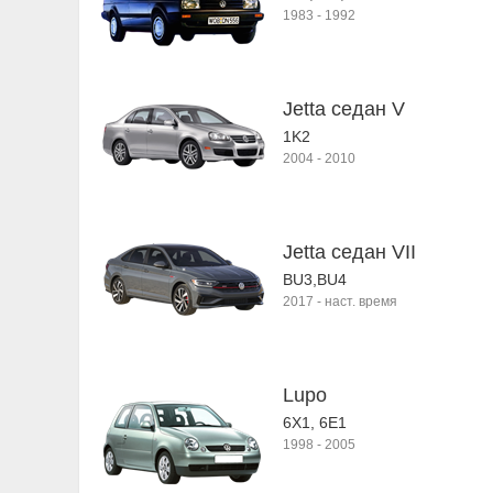
1983
-
1992
Jetta седан V
1K2
2004
-
2010
Jetta седан VII
BU3,BU4
2017
-
наст. время
Lupo
6X1, 6E1
1998
-
2005