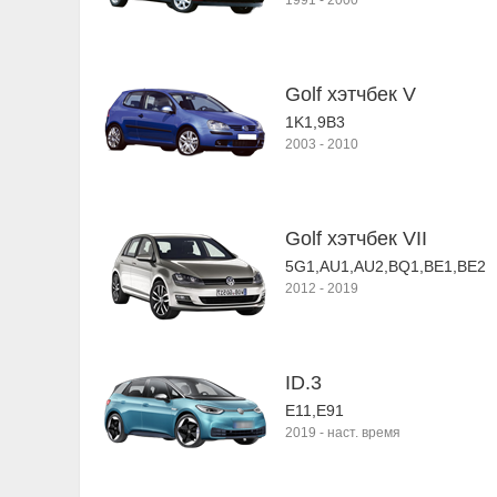
1991
-
2000
Golf хэтчбек V
1K1,9B3
2003
-
2010
Golf хэтчбек VII
5G1,AU1,AU2,BQ1,BE1,BE2
2012
-
2019
ID.3
E11,E91
2019
-
наст. время