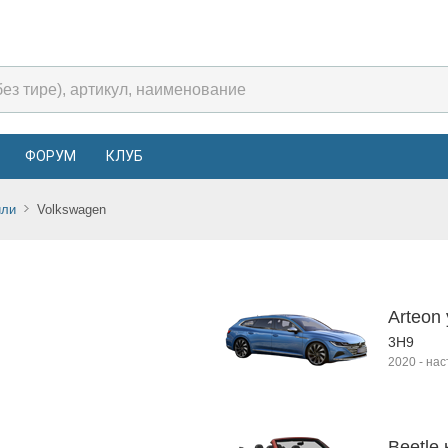
ФОРУМ
КЛУБ
или
Volkswagen
Arteon
3H9
2020
-
нас
Beetle 