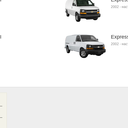
2002
-
нас
I
Expres
2002
-
нас
—
—