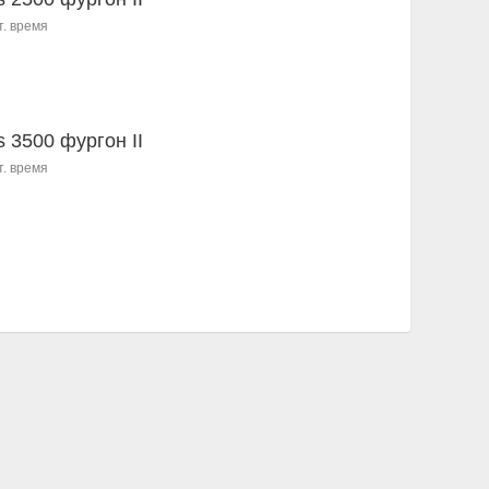
т. время
s 3500 фургон II
т. время