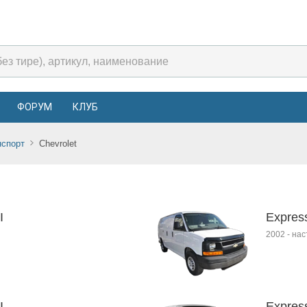
ФОРУМ
КЛУБ
нспорт
Chevrolet
I
Expres
2002
-
нас
I
Expres