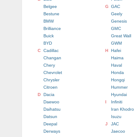
Belgee
G
GAC
Bestune
Geely
BMW
Genesis
Brilliance
GMC
Buick
Great Wall
BYD
GWM
C
Cadillac
H
Hafei
Changan
Haima
Chery
Haval
Chevrolet
Honda
Chrysler
Hongqi
Citroen
Hummer
D
Dacia
Hyundai
Daewoo
I
Infiniti
Daihatsu
Iran Khodro
Datsun
Isuzu
Deepal
J
JAC
Derways
Jaecoo