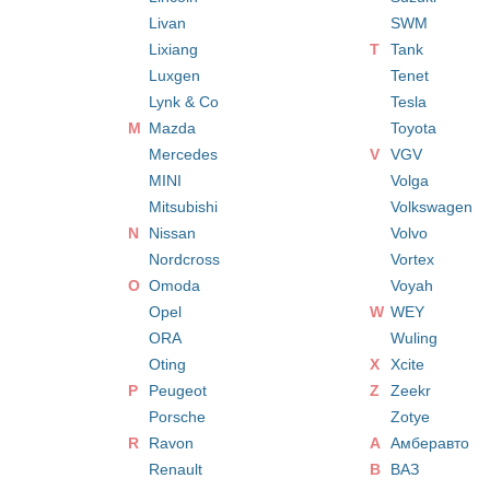
Livan
SWM
Lixiang
T
Tank
Luxgen
Tenet
Lynk & Co
Tesla
M
Mazda
Toyota
Mercedes
V
VGV
MINI
Volga
Mitsubishi
Volkswagen
N
Nissan
Volvo
Nordcross
Vortex
O
Omoda
Voyah
Opel
W
WEY
ORA
Wuling
Oting
X
Xcite
P
Peugeot
Z
Zeekr
Porsche
Zotye
R
Ravon
А
Амберавто
Renault
В
ВАЗ