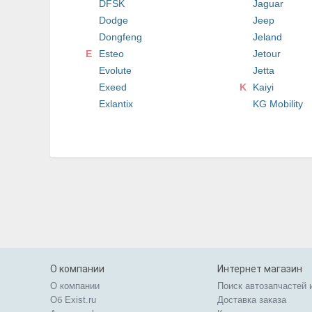
DFSK
Jaguar
Dodge
Jeep
Dongfeng
Jeland
E
Esteo
Jetour
Evolute
Jetta
Exeed
K
Kaiyi
Exlantix
KG Mobility
О компании
Интернет магазин
О компании
Поиск автозапчастей 
Об Exist.ru
Доставка заказа