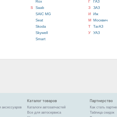
Rox
Г
ГАЗ
S
Saab
З
ЗАЗ
SAIC MG
И
Иж
Seat
М
Москвич
Skoda
Т
ТагАЗ
Skywell
У
УАЗ
Smart
Каталог товаров
Партнерство
и аксессуаров
Каталоги автозапчастей
Как стать партн
Все для автосервиса
Таблица скидок