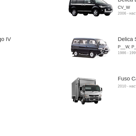
CV_W
2006
-
нас
go IV
Delica 
P__W, P
1986
-
199
Fuso C
2010
-
нас