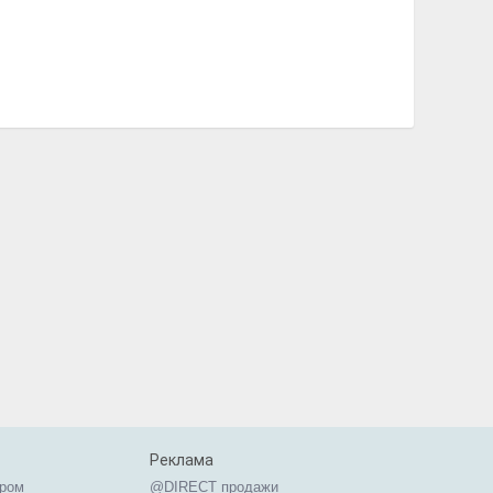
Реклама
ером
@DIRECT продажи