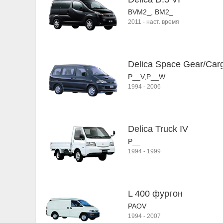
BVM2_, BM2_
2011
-
наст. время
Delica Space Gear/Car
P__V,P__W
1994
-
2006
Delica Truck IV
P__
1994
-
1999
L 400 фургон
PAOV
1994
-
2007