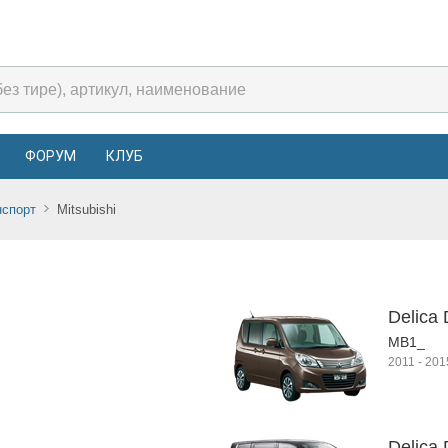
ФОРУМ
КЛУБ
нспорт
Mitsubishi
Delica 
MB1_
2011
-
201
Delica 