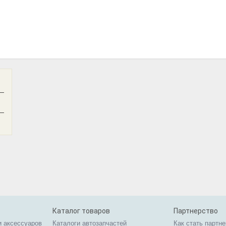
—
—
Каталог товаров
Партнерство
и аксессуаров
Каталоги автозапчастей
Как стать партн