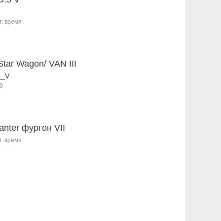
т. время
Star Wagon/ VAN III
__V
9
anter фургон VII
т. время