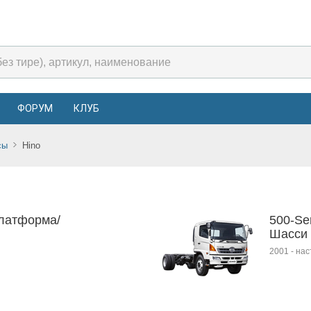
ФОРУМ
КЛУБ
сы
Hino
платформа/
500-Se
Шасси
2001
-
нас