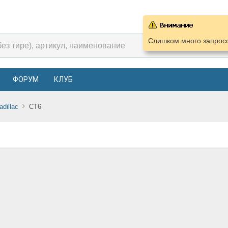
Слишком много запросо
ФОРУМ
КЛУБ
adillac
CT6