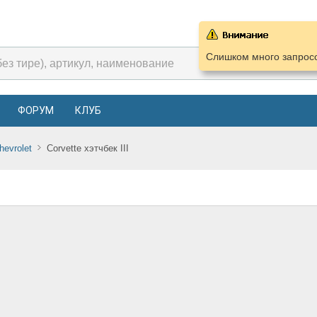
Слишком много запросо
ФОРУМ
КЛУБ
hevrolet
Corvette хэтчбек III