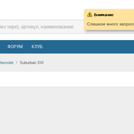
Слишком много запросо
ФОРУМ
КЛУБ
hevrolet
Suburban XIII